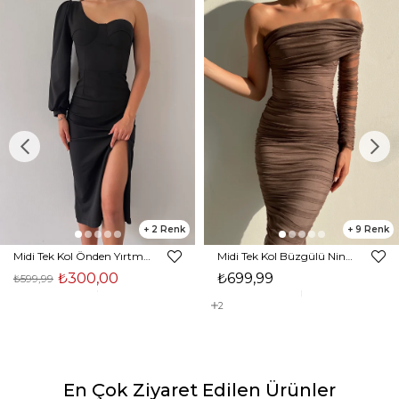
2
9
Midi Tek Kol Önden Yırtmaçlı Akira Kadın Siyah Elbise 22K000228
Midi Tek Kol Büzgülü Ninfe Kadın Vizon Tül Elbise 22K000524
₺300,00
₺699,99
₺599,99
2
En Çok Ziyaret Edilen Ürünler