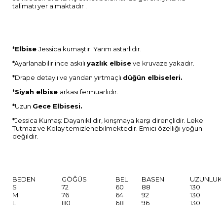
talimatı yer almaktadır .
*
Elbise
Jessica kumaştır. Yarım astarlıdır.
*Ayarlanabilir ince askılı
yazlık elbise
ve kruvaze yakadır.
*Drape detaylı ve yandan yırtmaçlı
düğün elbiseleri.
*
Siyah elbise
arkası fermuarlıdır.
*Uzun
Gece Elbisesi.
*Jessica Kumaş: Dayanıklıdır, kırışmaya karşı dirençlidir. Leke
Tutmaz ve Kolay temizlenebilmektedir. Emici özelliği yoğun
değildir.
BEDEN
GÖĞÜS
BEL
BASEN
UZUNLU
S
72
60
88
130
M
76
64
92
130
L
80
68
96
130