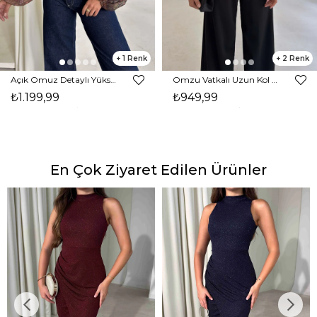
1
2
Açık Omuz Detaylı Yüksek Yaka Lendan Kahve Kadın bluz 26K026
Omzu Vatkalı Uzun Kol Degaje Yaka Dinre Kadın Siyah Bluz 26K101
₺1.199,99
₺949,99
En Çok Ziyaret Edilen Ürünler