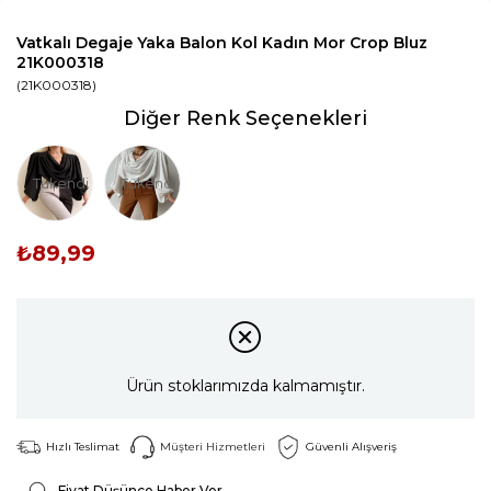
Vatkalı Degaje Yaka Balon Kol Kadın Mor Crop Bluz
21K000318
(21K000318)
Diğer Renk Seçenekleri
Tükendi
Tükendi
₺89,99
Ürün stoklarımızda kalmamıştır.
Hızlı Teslimat
Müşteri Hizmetleri
Güvenli Alışveriş
Fiyat Düşünce Haber Ver