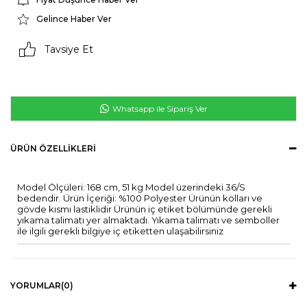
Gelince Haber Ver
Tavsiye Et
Whatsapp ile Sipariş Ver
ÜRÜN ÖZELLIKLERI
Model Ölçüleri: 168 cm, 51 kg Model üzerindeki 36/S
bedendir. Ürün İçeriği: %100 Polyester Ürünün kolları ve
gövde kısmı lastiklidir Ürünün iç etiket bölümünde gerekli
yıkama talimatı yer almaktadı. Yıkama talimatı ve semboller
ile ilgili gerekli bilgiye iç etiketten ulaşabilirsiniz
YORUMLAR
(0)