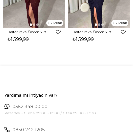
2
2
Halter Yaka Önden Yırtmaçlı Midi Boy Bordo Hasre Kadın Elbise 26Y502
Halter Yaka Önden Yırtmaçlı Midi Boy Lacivert Hasre Kadın Elbise 26Y502
₺1.599,99
₺1.599,99
Yardıma mı ihtiyacın var?
0552 348 00 00
Pazartesi - Cuma 09:00 - 18:00 / C.tesi 09:00 - 13:30
0850 242 1205