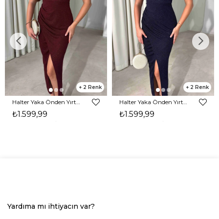
2
2
Halter Yaka Önden Yırtmaçlı Midi Boy Bordo Hasre Kadın Elbise 26Y502
Halter Yaka Önden Yırtmaçlı Midi Boy Lacivert Hasre Kadın Elbise 26Y502
₺1.599,99
₺1.599,99
Yardıma mı ihtiyacın var?