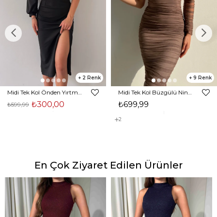
2
9
Midi Tek Kol Önden Yırtmaçlı Akira Kadın Siyah Elbise 22K000228
Midi Tek Kol Büzgülü Ninfe Kadın Vizon Tül Elbise 22K000524
₺300,00
₺699,99
₺599,99
2
En Çok Ziyaret Edilen Ürünler