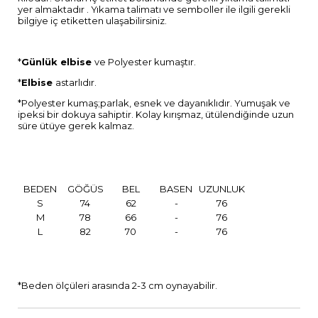
yer almaktadır . Yıkama talimatı ve semboller ile ilgili gerekli
bilgiye iç etiketten ulaşabilirsiniz.
*
Günlük elbise
ve Polyester kumaştır.
*
Elbise
astarlıdır.
*Polyester kumaş;parlak, esnek ve dayanıklıdır. Yumuşak ve
ipeksi bir dokuya sahiptir. Kolay kırışmaz, ütülendiğinde uzun
süre ütüye gerek kalmaz.
BEDEN
GÖĞÜS
BEL
BASEN
UZUNLUK
S
74
62
-
76
M
78
66
-
76
L
82
70
-
76
*Beden ölçüleri arasında 2-3 cm oynayabilir.