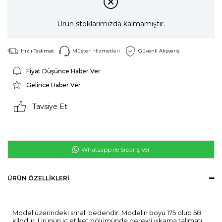
Ürün stoklarımızda kalmamıştır.
Hızlı Teslimat
Müşteri Hizmetleri
Güvenli Alışveriş
Fiyat Düşünce Haber Ver
Gelince Haber Ver
Tavsiye Et
Whatsapp ile Sipariş Ver
ÜRÜN ÖZELLIKLERI
Model üzerindeki small bedendir. Modelin boyu 175 olup 58
kilodur. Ürünün iç etiket bölümünde gerekli yıkama talimatı