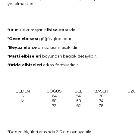
yer almaktadır .
*Ürün Tül kumaştır.
Elbise
astarlıdır.
*
Gece elbisesi
göğüs glopludur.
*
Beyaz
elbise
omuz kısmı lastiklidir.
*
Parti elbiseleri
boyundan bağcık detaylıdır.
*
Bride elbiseleri
arkası fermuarlıdır.
BEDEN
GÖĞÜS
BEL
BASEN
UZ
S
64
54
70
M
68
58
74
L
72
62
78
*Beden ölçüleri arasında 2-3 cm oynayabilir.