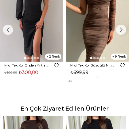
2
9
Midi Tek Kol Önden Yırtmaçlı Akira Kadın Siyah Elbise 22K000228
Midi Tek Kol Büzgülü Ninfe Kadın Vizon Tül Elbise 22K000524
₺300,00
₺699,99
₺599,99
2
En Çok Ziyaret Edilen Ürünler