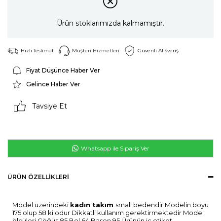
Ürün stoklarımızda kalmamıştır.
Hızlı Teslimat
Müşteri Hizmetleri
Güvenli Alışveriş
Fiyat Düşünce Haber Ver
Gelince Haber Ver
Tavsiye Et
Whatsapp ile Sipariş Ver
ÜRÜN ÖZELLIKLERI
Model üzerindeki
kadın takım
small bedendir Modelin boyu
175 olup 58 kilodur Dikkatli kullanım gerektirmektedir Model
ölçüleri Göğüs 85 Bel 64 Basen 95 Ürünün iç etiket