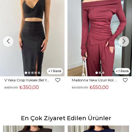
1
1
V Yaka Crop Yüksek Bel Yırtmaçlı Midi Etek Duarte Kadın Siyah İkili Takım 23Y000561
Madonna Yaka Uzun Kol Bluz Yüksek Bel Bol Paça Pantolon Börd Bordo Kadın Takım 25Y140
₺350,00
₺550,00
₺699,99
₺1.099,99
En Çok Ziyaret Edilen Ürünler