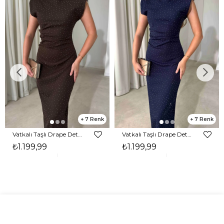
7
7
Vatkalı Taşlı Drape Detaylı Midi Boy Kahverengi Jesep Kadın Elbise 26Y282
Vatkalı Taşlı Drape Detaylı Midi Boy Lacivert Jesep Kadın Elbise 26Y282
₺1.199,99
₺1.199,99