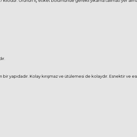
kilodur. Ürünün iç etiket bölümünde gerekli yıkama talimatı yer almakta
ır.
am bir yapıdadır. Kolay kırışmaz ve ütülemesi de kolaydır. Esnektir ve 