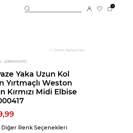
0
< < Önceki Sayfaya Dön
u
(23K000417)
aze Yaka Uzun Kol
n Yırtmaçlı Weston
n Kırmızı Midi Elbise
000417
9,99
Diğer Renk Seçenekleri