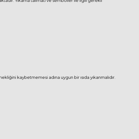
dır. Yıkama talimatı ve semboller ile ilgili gerekli
esnekliğini kaybetmemesi adına uygun bir ısıda yıkanmalıdır.