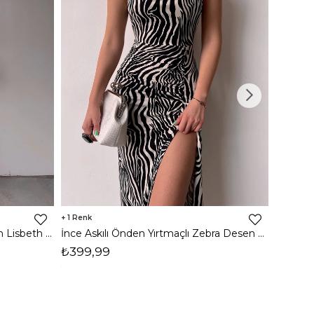
1
8
İnce Askılı Önden Yırtmaçlı Uzun Lisbeth Kadın Beyaz Elbise 22K000581
İnce Askılı Önden Yırtmaçlı Zebra Desen Citlali Kadın Renkli Elbise 22Y000068
₺399,99
₺789,
1