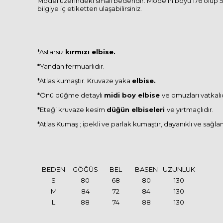
Model üzerindeki small bedendir. Modelin boyu 176 olup 57 
bilgiye iç etiketten ulaşabilirsiniz.
*Astarsız
kırmızı elbise.
*Yandan fermuarlıdır.
*Atlas kumaştır. Kruvaze yaka
elbise.
*Önü düğme detaylı
midi boy elbise
ve omuzları vatkalıd
*Eteği kruvaze kesim
düğün elbiseleri
ve yırtmaçlıdır.
*Atlas Kumaş ; ipekli ve parlak kumaştır, dayanıklı ve sağl
BEDEN
GÖĞÜS
BEL
BASEN
UZUNLUK
S
80
68
80
130
M
84
72
84
130
L
88
74
88
130