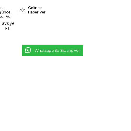
at
Gelince
şünce
Haber Ver
ber Ver
Tavsiye
Et
Whatsapp ile Sipariş Ver