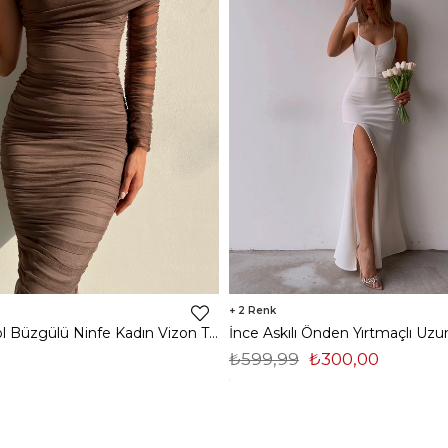
2
Midi Tek Kol Büzgülü Ninfe Kadın Vizon Tül Elbise 22K000524
₺599,99
₺300,00