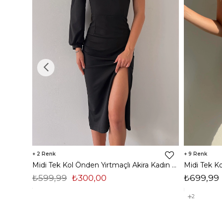
2
9
Midi Tek Kol Önden Yırtmaçlı Akira Kadın Siyah Elbise 22K000228
₺599,99
₺300,00
₺699,99
2