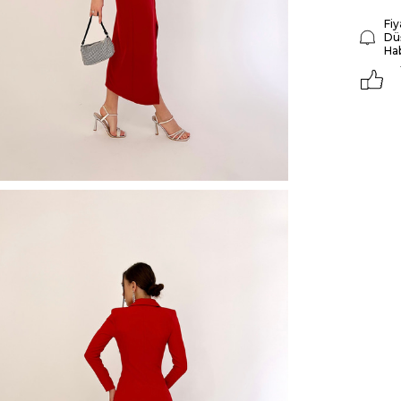
Fiy
Dü
Ha