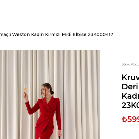
tmaçlı Weston Kadın Kırmızı Midi Elbise 23K000417
Stok Kod
Kruv
Deri
Kadı
23K
₺59