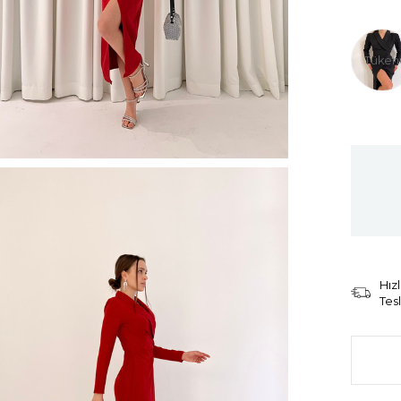
Tüken
Hızl
Tes