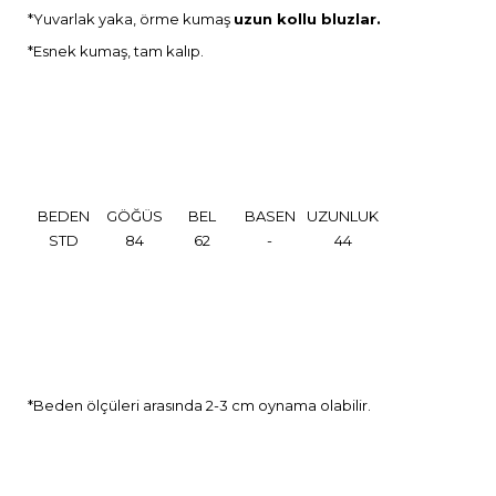
*Yuvarlak yaka, örme kumaş
uzun kollu bluzlar.
*Esnek kumaş, tam kalıp.
BEDEN
GÖĞÜS
BEL
BASEN
UZUNLUK
STD
84
62
-
44
*Beden ölçüleri arasında 2-3 cm oynama olabilir.