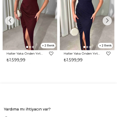
2
2
Halter Yaka Önden Yırtmaçlı Midi Boy Bordo Hasre Kadın Elbise 26Y502
Halter Yaka Önden Yırtmaçlı Midi Boy Lacivert Hasre Kadın Elbise 26Y502
₺1.599,99
₺1.599,99
Yardıma mı ihtiyacın var?