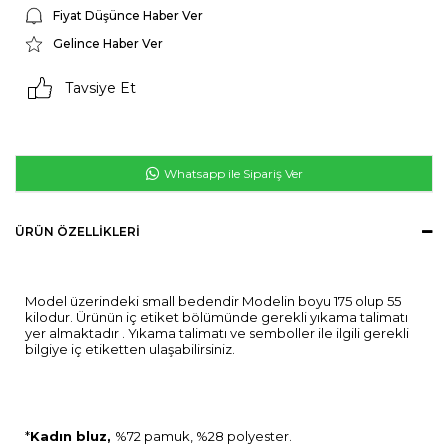
Fiyat Düşünce Haber Ver
Gelince Haber Ver
Tavsiye Et
Whatsapp ile Sipariş Ver
ÜRÜN ÖZELLIKLERI
Model üzerindeki small bedendir Modelin boyu 175 olup 55
kilodur. Ürünün iç etiket bölümünde gerekli yıkama talimatı
yer almaktadır . Yıkama talimatı ve semboller ile ilgili gerekli
bilgiye iç etiketten ulaşabilirsiniz.
*
Kadın bluz,
%72 pamuk, %28 polyester.