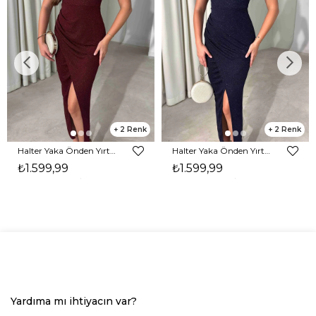
2
2
Halter Yaka Önden Yırtmaçlı Midi Boy Bordo Hasre Kadın Elbise 26Y502
Halter Yaka Önden Yırtmaçlı Midi Boy Lacivert Hasre Kadın Elbise 26Y502
₺1.599,99
₺1.599,99
Yardıma mı ihtiyacın var?