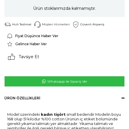
Ürün stoklarımızda kalmamıştır.
Hızlı Teslimat
Müşteri Hizmetleri
Güvenli Alışveriş
Fiyat Düşünce Haber Ver
Gelince Haber Ver
Tavsiye Et
Whatsapp ile Sipariş Ver
ÜRÜN ÖZELLIKLERI
Model üzerindeki
kadın tişört
small bedendir Modelin boyu
168 olup 51 kilodur %100 cotton Ürünün iç etiket bölümünde
gerekli yıkama talimatı yer almaktadır. Yıkama talimatı ve
semboller ile ilgili gerekli bilgiye iç etiketten ulaşabilirsiniz.