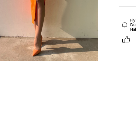
Fiy
Dü
Ha