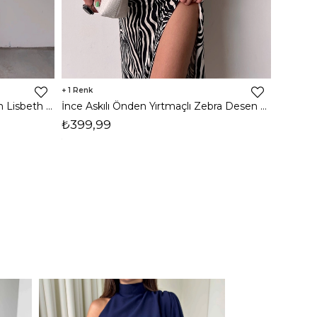
1
8
İnce Askılı Önden Yırtmaçlı Uzun Lisbeth Kadın Beyaz Elbise 22K000581
İnce Askılı Önden Yırtmaçlı Zebra Desen Citlali Kadın Renkli Elbise 22Y000068
₺399,99
₺789,
1