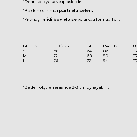
*Derin kalp yaka ve ip askılıdır.
*Belden oturtmalı
parti elbiseleri.
*Yırtmaçlı
midi boy elbise
ve arkası fermuarlıdır.
BEDEN
GÖĞÜS
BEL
BASEN
U
S
68
64
86
11
M
72
68
90
11
L
76
72
94
11
*Beden ölçüleri arasında 2-3 cm oynayabilir.