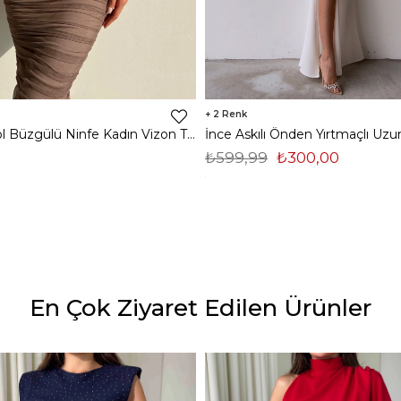
2
Midi Tek Kol Büzgülü Ninfe Kadın Vizon Tül Elbise 22K000524
₺599,99
₺300,00
En Çok Ziyaret Edilen Ürünler