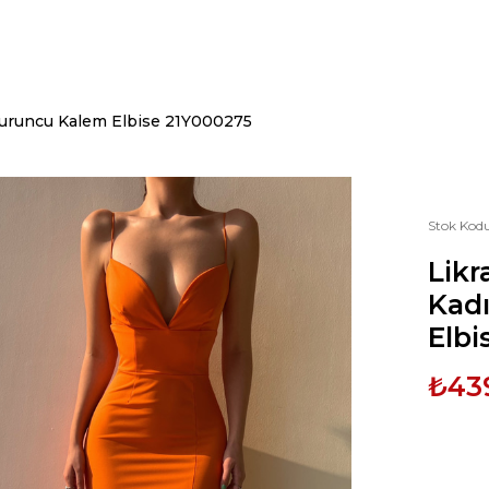
n Turuncu Kalem Elbise 21Y000275
Stok Kod
Likr
Kad
Elbi
₺43