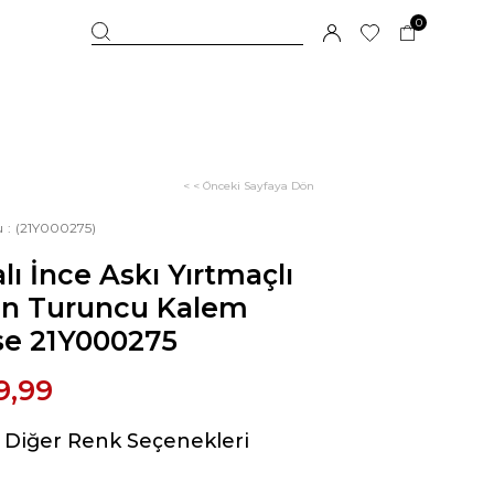
0
< < Önceki Sayfaya Dön
u
(21Y000275)
alı İnce Askı Yırtmaçlı
ın Turuncu Kalem
se 21Y000275
9,99
Diğer Renk Seçenekleri