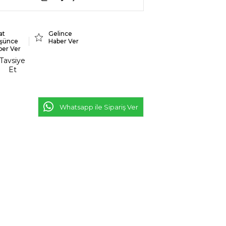
at
Gelince
şünce
Haber Ver
ber Ver
Tavsiye
Et
Whatsapp ile Sipariş Ver