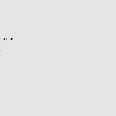
ZUNLUK
7
7
7