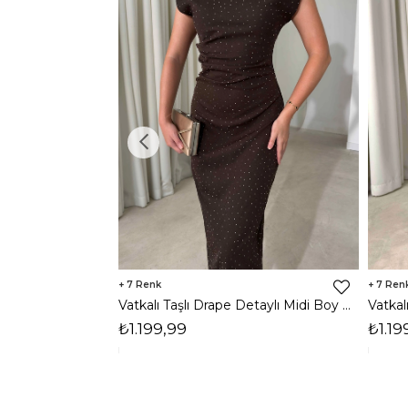
7
7
Vatkalı Taşlı Drape Detaylı Midi Boy Kahverengi Jesep Kadın Elbise 26Y282
₺1.199,99
₺1.19