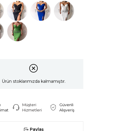
di
Tükendi
Tükendi
Tükendi
di
Tükendi
Ürün stoklarımızda kalmamıştır.
ı
Müşteri
Güvenli
limat
Hizmetleri
Alışveriş
Paylaş