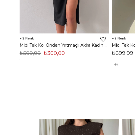
2
9
Midi Tek Kol Önden Yırtmaçlı Akira Kadın Siyah Elbise 22K000228
₺599,99
₺300,00
₺699,99
2