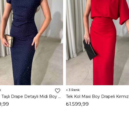
3
Vatkalı Taşlı Drape Detaylı Midi Boy Lacivert Jesep Kadın Elbise 26Y282
9,99
₺1.599,99