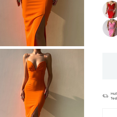
Tüken
Tüken
Hızl
Tes