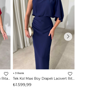
3
2
Tek Kol Maxi Boy Drapeli Kırmızı Rita Kadın Elbise 26Y473
Tek Kol Maxi Boy Drapeli Lacivert Rita Kadın Elbise 26Y473
₺1.599,99
₺1.599,99