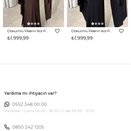
Dökümlü Pelerin Kol Pencere Detaylı Maxi Kahverengi Arlev Kadın Elbise 26Y511
Dökümlü Pelerin Kol Pencere Detaylı Maxi Siyah Arlev Kadın Elbise 26Y511
₺1.999,99
₺1.999,99
Yardıma mı ihtiyacın var?
0552 348 00 00
Pazartesi - Cuma 09:00 - 18:00 / C.tesi 09:00 - 13:30
0850 242 1205