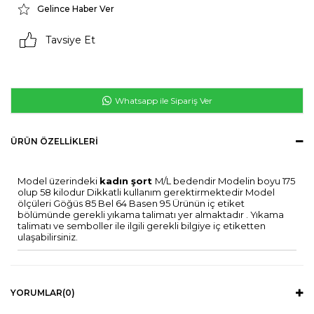
Gelince Haber Ver
Tavsiye Et
Whatsapp ile Sipariş Ver
ÜRÜN ÖZELLIKLERI
Model üzerindeki
kadın şort
M/L bedendir Modelin boyu 175
olup 58 kilodur Dikkatli kullanım gerektirmektedir Model
ölçüleri Göğüs 85 Bel 64 Basen 95 Ürünün iç etiket
bölümünde gerekli yıkama talimatı yer almaktadır . Yıkama
talimatı ve semboller ile ilgili gerekli bilgiye iç etiketten
ulaşabilirsiniz.
YORUMLAR
(0)