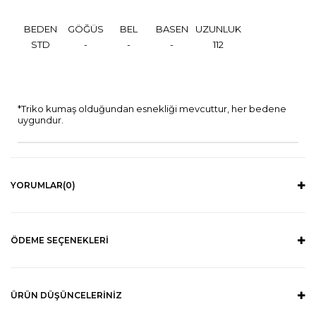
BEDEN
GÖĞÜS
BEL
BASEN
UZUNLUK
STD
-
-
-
112
*Triko kumaş olduğundan esnekliği mevcuttur, her bedene
uygundur.
YORUMLAR
(0)
ÖDEME SEÇENEKLERI
ÜRÜN DÜŞÜNCELERINIZ