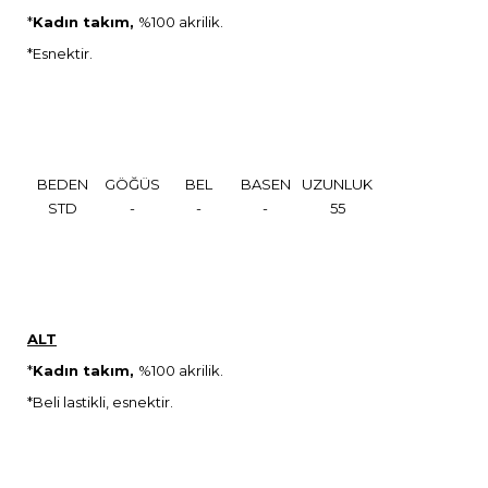
*
Kadın takım,
%100 akrilik.
*Esnektir.
BEDEN
GÖĞÜS
BEL
BASEN
UZUNLUK
STD
-
-
-
55
ALT
*
Kadın takım,
%100 akrilik.
*Beli lastikli, esnektir.