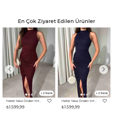
En Çok Ziyaret Edilen Ürünler
2
2
Halter Yaka Önden Yırtmaçlı Midi Boy Bordo Hasre Kadın Elbise 26Y502
Halter Yaka Önden Yırtmaçlı Midi Boy Lacivert Hasre Kadın Elbise 26Y502
₺1.599,99
₺1.599,99