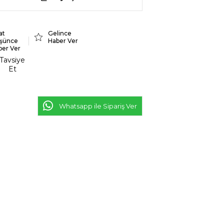
at
Gelince
şünce
Haber Ver
ber Ver
Tavsiye
Et
Whatsapp ile Sipariş Ver