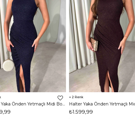
2
Halter Yaka Önden Yırtmaçlı Midi Boy Lacivert Hasre Kadın Elbise 26Y502
9,99
₺1.599,99