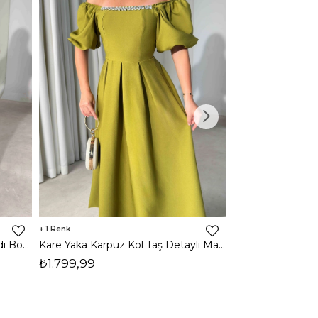
1
1
Halter Yaka Önden Yırtmaçlı Midi Boy Kahverengi Hasre Kadın Elbise 26Y502
Kare Yaka Karpuz Kol Taş Detaylı Maxi Yağ Yeşili Civo Kadın Elbise 206Y501
₺1.799,99
₺1.799,99