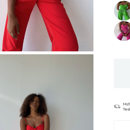
Tüken
Tüken
Hızl
Tes