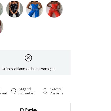
di
Tükendi
Tükendi
Tükendi
di
Ürün stoklarımızda kalmamıştır.
ı
Müşteri
Güvenli
limat
Hizmetleri
Alışveriş
Paylaş