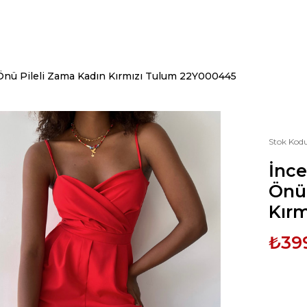
 Önü Pileli Zama Kadın Kırmızı Tulum 22Y000445
Stok Kod
İnce
Önü 
Kır
₺39