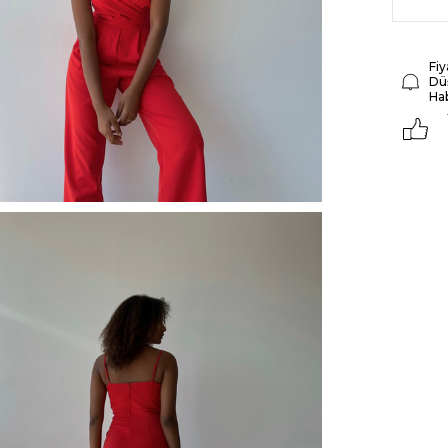
Fiy
Dü
Ha