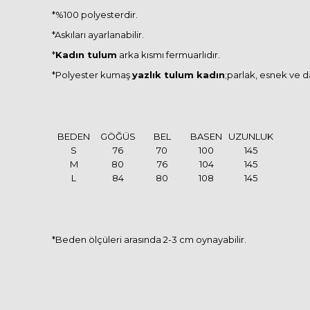
*%100 polyesterdir.
*Askıları ayarlanabilir.
*
Kadın tulum
arka kısmı fermuarlıdır.
*Polyester kumaş
yazlık tulum kadın
;parlak, esnek ve d
BEDEN
GÖĞÜS
BEL
BASEN
UZUNLUK
S
76
70
100
145
M
80
76
104
145
L
84
80
108
145
*Beden ölçüleri arasında 2-3 cm oynayabilir.