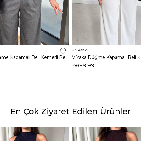
5
V Yaka Düğme Kapamalı Beli Kemerli Pens Detaylı Bol Paça Velvıt Antrasit Kadın Tulum 25Y116
₺899,99
En Çok Ziyaret Edilen Ürünler