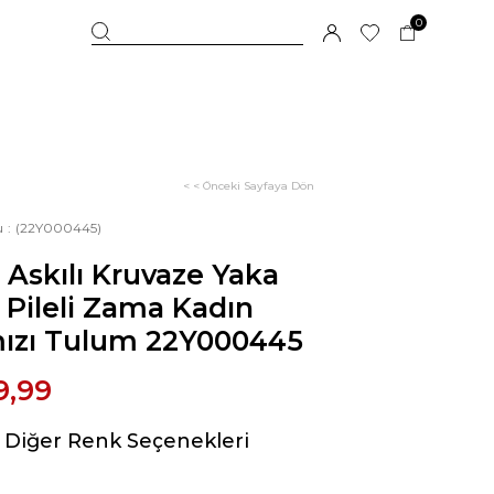
0
< < Önceki Sayfaya Dön
u
(22Y000445)
 Askılı Kruvaze Yaka
Pileli Zama Kadın
mızı Tulum 22Y000445
9,99
Diğer Renk Seçenekleri