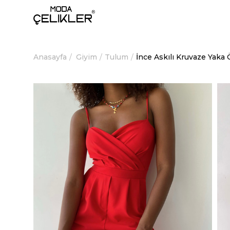
Anasayfa
Giyim
Tulum
İnce Askılı Kruvaze Yaka