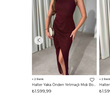
2
2
Halter Yaka Önden Yırtmaçlı Midi Boy Bordo Hasre Kadın Elbise 26Y502
₺1.599,99
₺1.59