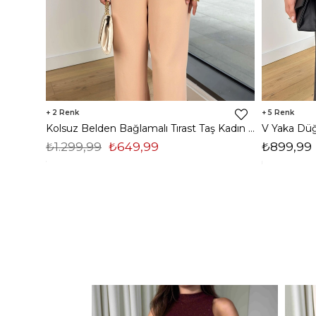
2
5
Kolsuz Belden Bağlamalı Tırast Taş Kadın Tulum 25Y272
₺1.299,99
₺649,99
₺899,99