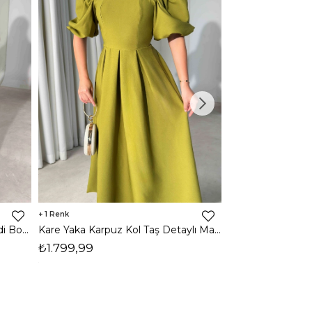
1
1
Halter Yaka Önden Yırtmaçlı Midi Boy Kahverengi Hasre Kadın Elbise 26Y502
Kare Yaka Karpuz Kol Taş Detaylı Maxi Yağ Yeşili Civo Kadın Elbise 206Y501
₺1.799,99
₺1.799,99