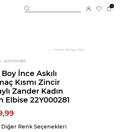
0
< < Önceki Sayfaya Dön
u
(22Y000281)
 Boy İnce Askılı
maç Kısmı Zincir
ylı Zander Kadın
h Elbise 22Y000281
9,99
Diğer Renk Seçenekleri