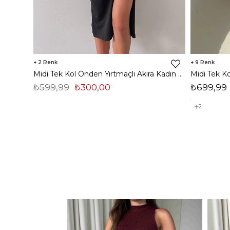
2
9
Midi Tek Kol Önden Yırtmaçlı Akira Kadın Siyah Elbise 22K000228
₺599,99
₺300,00
₺699,99
2