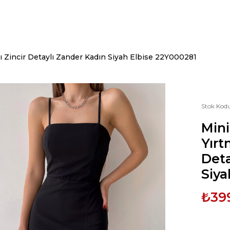
mı Zincir Detaylı Zander Kadın Siyah Elbise 22Y000281
Stok Kod
Mini
Yırt
Deta
Siya
₺39