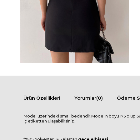
Ürün Özellikleri
Yorumlar
(0)
Ödeme Se
Model üzerindeki small bedendir.Modelin boyu 175 olup 58 k
iç etiketten ulaşabilirsiniz.
*%95 polyester, %5 elastan
gece elbisesi.