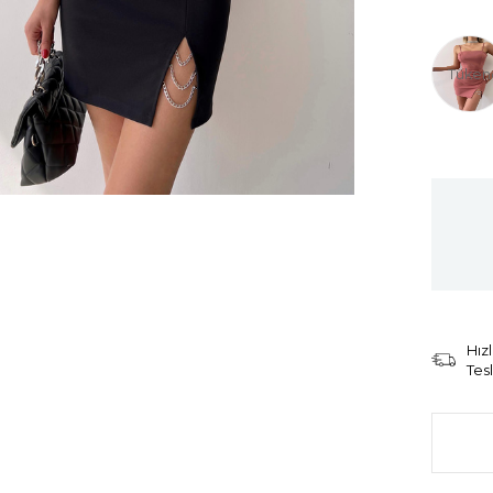
Tüken
Hızl
Tes