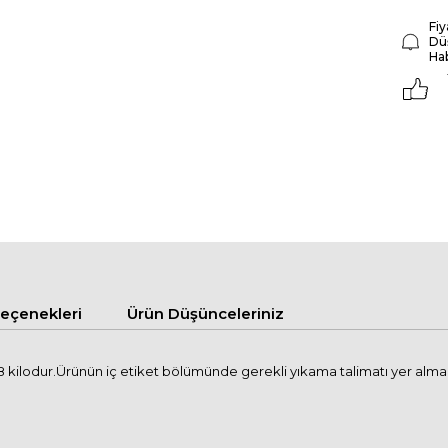
Fiy
Dü
Ha
çenekleri
Ürün Düşünceleriniz
ilodur.Ürünün iç etiket bölümünde gerekli yıkama talimatı yer almaktadı