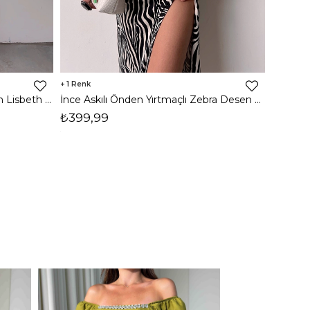
1
8
İnce Askılı Önden Yırtmaçlı Uzun Lisbeth Kadın Beyaz Elbise 22K000581
İnce Askılı Önden Yırtmaçlı Zebra Desen Citlali Kadın Renkli Elbise 22Y000068
₺399,99
₺789,
1