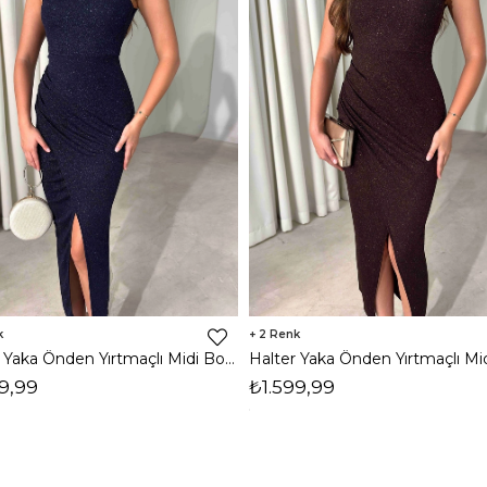
2
Halter Yaka Önden Yırtmaçlı Midi Boy Lacivert Hasre Kadın Elbise 26Y502
9,99
₺1.599,99