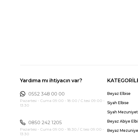
Yardıma mı ihtiyacın var?
KATEGORİL
0552 348 00 00
Beyaz Elbise
Pazartesi - Cuma 09:00 - 18:00 / C.tesi 09:00 -
Siyah Elbise
13:30
Siyah Mezuniyet 
Beyaz Abiye Elb
0850 242 1205
Pazartesi - Cuma 09:00 - 18:30 / C.tesi 09:00 -
Beyaz Mezuniyet
13:30