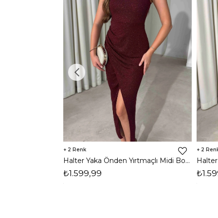
2
2
Halter Yaka Önden Yırtmaçlı Midi Boy Bordo Hasre Kadın Elbise 26Y502
₺1.599,99
₺1.59