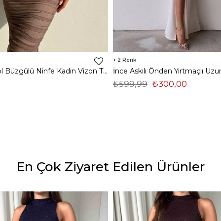
2
Midi Tek Kol Büzgülü Ninfe Kadın Vizon Tül Elbise 22K000524
₺599,99
₺300,00
En Çok Ziyaret Edilen Ürünler