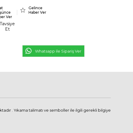
at
Gelince
şünce
Haber Ver
ber Ver
Tavsiye
Et
Whatsapp ile Sipariş Ver
r . Yıkama talimatı ve semboller ile ilgili gerekli bilgiye