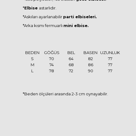
*
Elbise
astarlıdır.
*Askıları ayarlanabilir
parti elbiseleri.
*Arka kısmı fermuarlı
mini elbise.
BEDEN
GÖĞÜS
BEL
BASEN
UZUNLUK
S
70
64
82
77
M
74
68
86
77
L
78
72
90
77
*Beden ölçüleri arasında 2-3 cm oynayabilir.