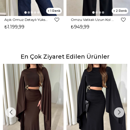
1
2
Açık Omuz Detaylı Yüksek Yaka Lendan Kahve Kadın bluz 26K026
Omzu Vatkalı Uzun Kol Degaje Yaka Dinre Kadın Siyah Bluz 26K101
₺1.199,99
₺949,99
En Çok Ziyaret Edilen Ürünler