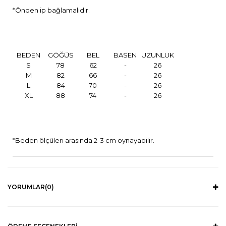
*Önden ip bağlamalıdır.
BEDEN
GÖĞÜS
BEL
BASEN
UZUNLUK
S
78
62
-
26
M
82
66
-
26
L
84
70
-
26
XL
88
74
-
26
*Beden ölçüleri arasında 2-3 cm oynayabilir.
YORUMLAR
(0)