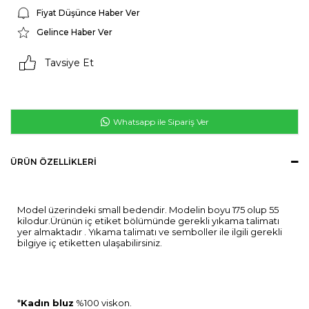
Fiyat Düşünce Haber Ver
Gelince Haber Ver
Tavsiye Et
Whatsapp ile Sipariş Ver
ÜRÜN ÖZELLIKLERI
Model üzerindeki small bedendir. Modelin boyu 175 olup 55
kilodur.Ürünün iç etiket bölümünde gerekli yıkama talimatı
yer almaktadır . Yıkama talimatı ve semboller ile ilgili gerekli
bilgiye iç etiketten ulaşabilirsiniz.
*
Kadın bluz
%100 viskon.