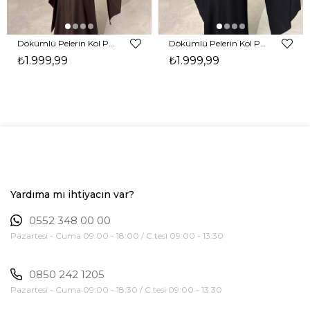
Dökümlü Pelerin Kol Pencere Detaylı Maxi Kahverengi Arlev Kadın Elbise 26Y511
Dökümlü Pelerin Kol Pencere Detaylı Maxi Siyah Arlev Kadın Elbise 26Y511
₺1.999,99
₺1.999,99
Yardıma mı ihtiyacın var?
0552 348 00 00
Pazartesi - Cuma 09:00 - 18:00 / C.tesi 09:00 - 13:30
0850 242 1205
Pazartesi - Cuma 09:00 - 18:30 / C.tesi 09:00 - 13:30