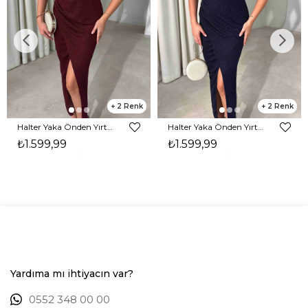
2
2
Halter Yaka Önden Yırtmaçlı Midi Boy Bordo Hasre Kadın Elbise 26Y502
Halter Yaka Önden Yırtmaçlı Midi Boy Lacivert Hasre Kadın Elbise 26Y502
₺1.599,99
₺1.599,99
Yardıma mı ihtiyacın var?
0552 348 00 00