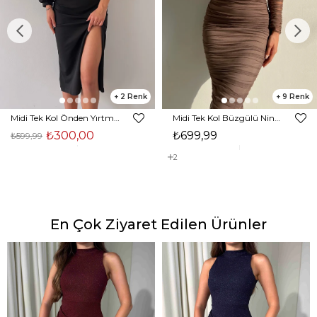
2
9
Midi Tek Kol Önden Yırtmaçlı Akira Kadın Siyah Elbise 22K000228
Midi Tek Kol Büzgülü Ninfe Kadın Vizon Tül Elbise 22K000524
₺300,00
₺699,99
₺599,99
2
En Çok Ziyaret Edilen Ürünler