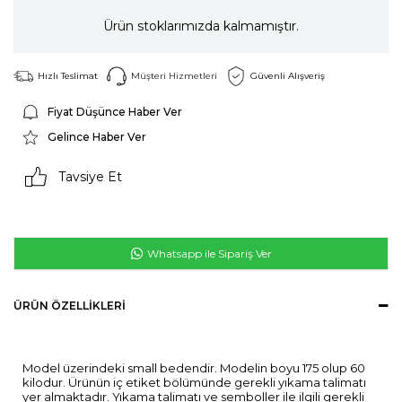
Ürün stoklarımızda kalmamıştır.
Hızlı Teslimat
Müşteri Hizmetleri
Güvenli Alışveriş
Fiyat Düşünce Haber Ver
Gelince Haber Ver
Tavsiye Et
Whatsapp ile Sipariş Ver
ÜRÜN ÖZELLIKLERI
Model üzerindeki small bedendir. Modelin boyu 175 olup 60
kilodur. Ürünün iç etiket bölümünde gerekli yıkama talimatı
yer almaktadır. Yıkama talimatı ve semboller ile ilgili gerekli