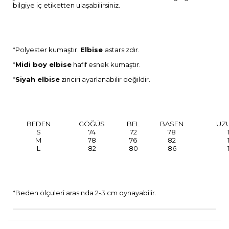
bilgiye iç etiketten ulaşabilirsiniz.
*Polyester kumaştır.
Elbise
astarsızdır.
*
Midi boy elbise
hafif esnek kumaştır.
*
Siyah elbise
zinciri ayarlanabilir değildir.
BEDEN
GÖĞÜS
BEL
BASEN
UZ
S
74
72
78
M
78
76
82
L
82
80
86
*Beden ölçüleri arasında 2-3 cm oynayabilir.