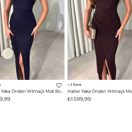
2
Halter Yaka Önden Yırtmaçlı Midi Boy Lacivert Hasre Kadın Elbise 26Y502
9,99
₺1.599,99