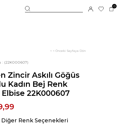
0
< < Önceki Sayfaya Dön
u
(22K000607)
n Zincir Askılı Göğüs
lu Kadın Bej Renk
 Elbise 22K000607
9,99
Diğer Renk Seçenekleri