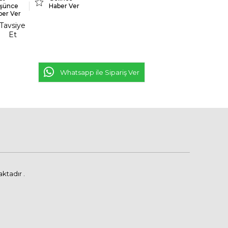
şünce
Haber Ver
ber Ver
Tavsiye
Et
Whatsapp ile Sipariş Ver
ktadır .