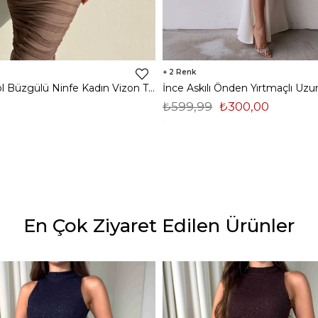
2
Midi Tek Kol Büzgülü Ninfe Kadın Vizon Tül Elbise 22K000524
₺599,99
₺300,00
En Çok Ziyaret Edilen Ürünler