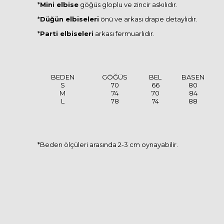
*
Mini elbise
göğüs gloplu ve zincir askılıdır.
*
Düğün elbiseleri
önü ve arkası drape detaylıdır.
*
Parti elbiseleri
arkası fermuarlıdır.
BEDEN
GÖĞÜS
BEL
BASEN
S
70
66
80
M
74
70
84
L
78
74
88
*Beden ölçüleri arasında 2-3 cm oynayabilir.