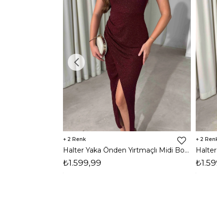
2
2
Halter Yaka Önden Yırtmaçlı Midi Boy Bordo Hasre Kadın Elbise 26Y502
₺1.599,99
₺1.59