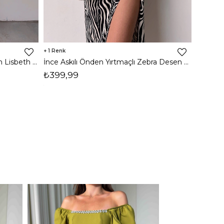
1
8
İnce Askılı Önden Yırtmaçlı Uzun Lisbeth Kadın Beyaz Elbise 22K000581
İnce Askılı Önden Yırtmaçlı Zebra Desen Citlali Kadın Renkli Elbise 22Y000068
₺399,99
₺789,
1