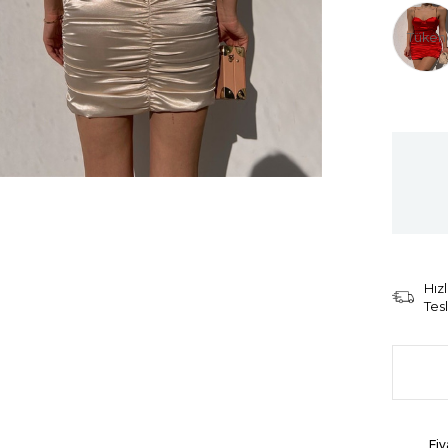
Tüken
Hızl
Tes
Fiy