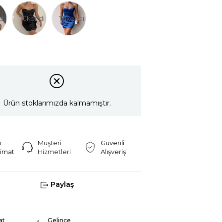
di
Tükendi
Tükendi
Ürün stoklarımızda kalmamıştır.
ı
Müşteri
Güvenli
limat
Hizmetleri
Alışveriş
Paylaş
at
Gelince