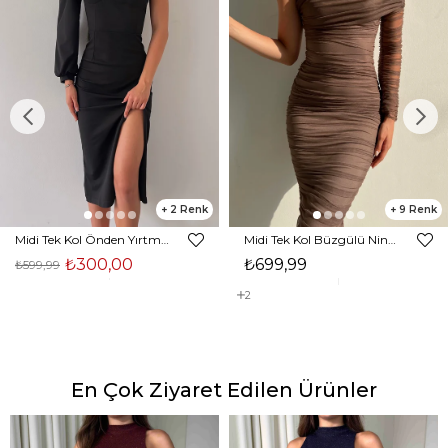
2
9
Midi Tek Kol Önden Yırtmaçlı Akira Kadın Siyah Elbise 22K000228
Midi Tek Kol Büzgülü Ninfe Kadın Vizon Tül Elbise 22K000524
₺300,00
₺699,99
₺599,99
2
En Çok Ziyaret Edilen Ürünler