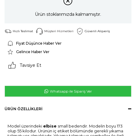
Ürün stoklarımızda kalmamıştır.
Hızlı Teslimat
Müşteri Hizmetleri
Güvenli Alışveriş
Fiyat Düşünce Haber Ver
Gelince Haber Ver
Tavsiye Et
Whatsapp ile Sipariş Ver
ÜRÜN ÖZELLIKLERI
Model üzerindeki
elbise
small bedendir. Modelin boyu 173
olup 55 kilodur. Ürünün iç etiket bölümünde gerekli yıkama
talimatı yer almaktadır. Yıkama talimatı ve semboller ile ilgili