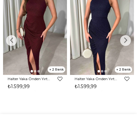
2
2
Halter Yaka Önden Yırtmaçlı Midi Boy Bordo Hasre Kadın Elbise 26Y502
Halter Yaka Önden Yırtmaçlı Midi Boy Lacivert Hasre Kadın Elbise 26Y502
₺1.599,99
₺1.599,99