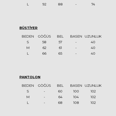
L
92
88
-
74
BÜSTİYER
BEDEN
GÖĞÜS
BEL
BASEN
UZUNLUK
S
58
57
-
40
M
62
61
-
40
L
66
65
-
40
PANTOLON
BEDEN
GÖĞÜS
BEL
BASEN
UZUNLUK
S
-
60
100
102
M
-
64
104
102
L
-
68
108
102