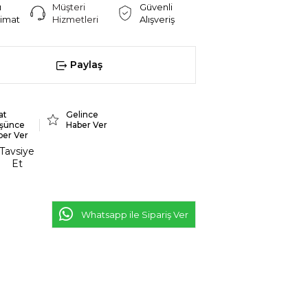
ı
Müşteri
Güvenli
limat
Hizmetleri
Alışveriş
Paylaş
at
Gelince
şünce
Haber Ver
ber Ver
Tavsiye
Et
Whatsapp ile Sipariş Ver