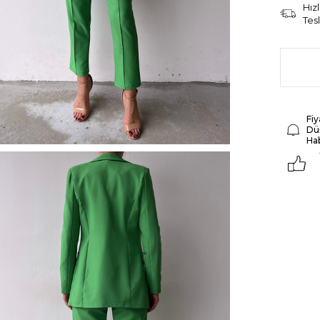
Hızl
Tes
Fiy
Dü
Ha