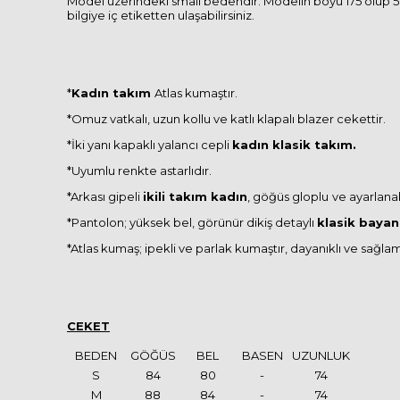
Model üzerindeki small bedendir. Modelin boyu 175 olup 58 
bilgiye iç etiketten ulaşabilirsiniz.
*
Kadın takım
Atlas kumaştır.
*Omuz vatkalı, uzun kollu ve katlı klapalı blazer cekettir.
*İki yanı kapaklı yalancı cepli
kadın klasik takım.
*Uyumlu renkte astarlıdır.
*Arkası gipeli
ikili takım kadın
, göğüs gloplu
ve ayarlanabi
*Pantolon; yüksek bel, görünür dikiş detaylı
klasik bayan
*Atlas kumaş; ipekli ve parlak kumaştır, dayanıklı ve sağla
CEKET
BEDEN
GÖĞÜS
BEL
BASEN
UZUNLUK
S
84
80
-
74
M
88
84
-
74