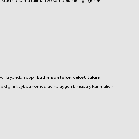
dır. Yıkama talimatı ve semboller ile ilgili gerekli
 ve iki yandan cepli
kadın pantolon ceket takım.
snekliğini kaybetmemesi adına uygun bir ısıda yıkanmalıdır.