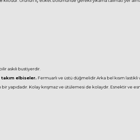
kilodur. Ürünün iç etiket bölümünde gerekli yıkama talimatı yer almakta
lir askılı bustiyerdir.
 takım elbiseler.
Fermuarlı ve üstü düğmelidir.Arka bel kısım lastikli
m bir yapıdadır. Kolay kırışmaz ve ütülemesi de kolaydır. Esnektir ve e