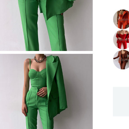
Tüken
Tüken
Tüken