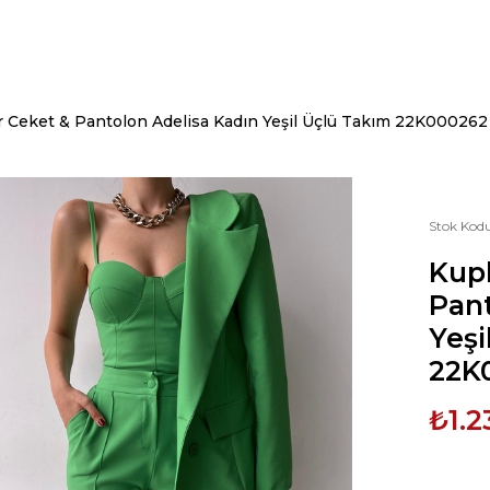
r Ceket & Pantolon Adelisa Kadın Yeşil Üçlü Takım 22K000262
Stok Kod
Kupl
Pant
Yeşi
22K
₺1.2