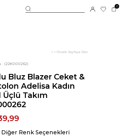
0
< < Önceki Sayfaya Dön
u
(22K000262)
u Bluz Blazer Ceket &
olon Adelisa Kadın
l Üçlü Takım
000262
39,99
Diğer Renk Seçenekleri