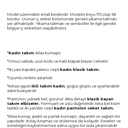
Model üzerindeki small bedendir. Modelin boyu 175 olup 58
kilodur. Ürünün iç etiket bölümünde gerekli yıkama talimatı
yer almaktadır. Yıkama talimatı ve semboller ile ilgili gerekli
bilgiye iç etiketten ulaşabilirsiniz.
*
Kadın takım
Atlas kumaştır.
*Omuz vatkalı, uzun kollu ve katlı klapalı blazer cekettir.
*İki yanı kapaklı yalancı cepli
kadın klasik takım.
*Uyumlu renkte astarlıdır.
*Arkası gipeli
ikili takım kadın
, göğüs gloplu
ve ayarlanabilir
askılı bustiyerdir.
*Pantolon; yüksek bel, görünür dikiş detaylı
klasik bayan
takım elbiseler.
Fermuarlı ve üstü düğmelidir.Arka bel kısım
lastikli ve iki yandan cepli
kadın pantolon ceket takım.
*Atlas kumaş; ipekli ve parlak kumaştır, dayanıklı ve sağlam bir
yapıdadır. Kolay kırışmaz ve ütülemesi de kolaydır. Esnektir ve
esnekliğini kaybetmemesi adına uygun bir ısıda yıkanmalıdır.