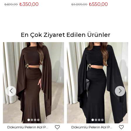
₺350,00
₺550,00
₺699,99
₺1.099,99
En Çok Ziyaret Edilen Ürünler
Dökümlü Pelerin Kol Pencere Detaylı Maxi Kahverengi Arlev Kadın Elbise 26Y511
Dökümlü Pelerin Kol Pencere Detaylı Maxi Siyah Arlev Kadın Elbise 26Y511