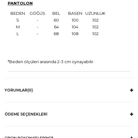
PANTOLON
BEDEN
GÖĞÜS
BEL
BASEN
UZUNLUK
S
-
60
100
102
M
-
64
104
102
L
-
68
108
102
*Beden ölçüleri arasında 2-3 cm oynayabilir.
YORUMLAR
(0)
ÖDEME SEÇENEKLERI