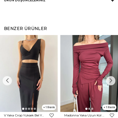
ÜRÜN DÜŞÜNCELERINIZ
BENZER ÜRÜNLER
1
1
V Yaka Crop Yüksek Bel Yırtmaçlı Midi Etek Duarte Kadın Siyah İkili Takım 23Y000561
Madonna Yaka Uzun Kol Bluz Yüksek Bel Bol Paça Pantolon Börd Bordo Kadın Takım 25Y140