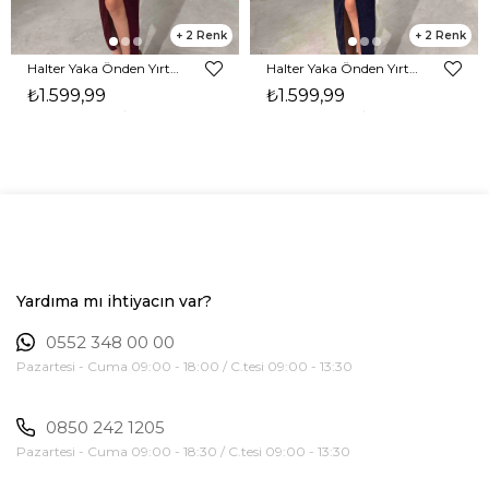
2
2
Halter Yaka Önden Yırtmaçlı Midi Boy Bordo Hasre Kadın Elbise 26Y502
Halter Yaka Önden Yırtmaçlı Midi Boy Lacivert Hasre Kadın Elbise 26Y502
₺1.599,99
₺1.599,99
Yardıma mı ihtiyacın var?
0552 348 00 00
Pazartesi - Cuma 09:00 - 18:00 / C.tesi 09:00 - 13:30
0850 242 1205
Pazartesi - Cuma 09:00 - 18:30 / C.tesi 09:00 - 13:30