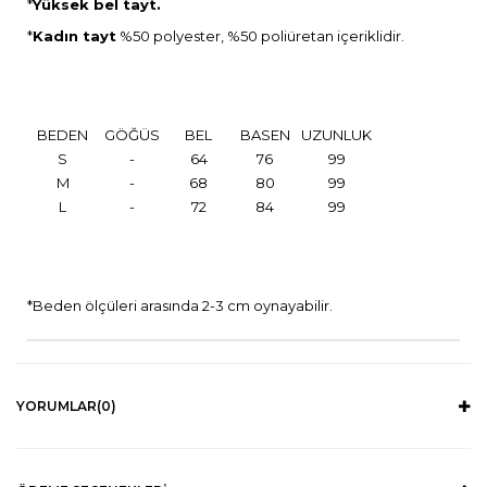
*
Yüksek bel tayt.
*
Kadın tayt
%50 polyester, %50 poliüretan içeriklidir.
BEDEN
GÖĞÜS
BEL
BASEN
UZUNLUK
S
-
64
76
99
M
-
68
80
99
L
-
72
84
99
*Beden ölçüleri arasında 2-3 cm oynayabilir.
YORUMLAR
(0)