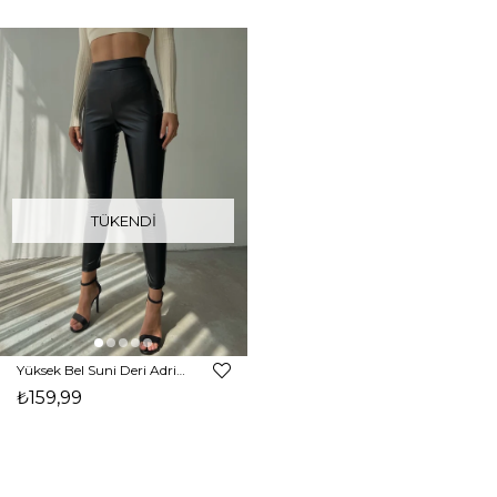
TÜKENDI
Yüksek Bel Suni Deri Adriana Kadın Siyah Tayt 22K000227
₺159,99