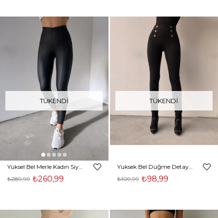
TÜKENDI
TÜKENDI
Yüksel Bel Merle Kadın Siyah Vegan Deri Tayt 23K000204
Yüksek Bel Düğme Detaylı Kadın Siyah Tayt 22K000224
₺260,99
₺98,99
₺289,99
₺109,99