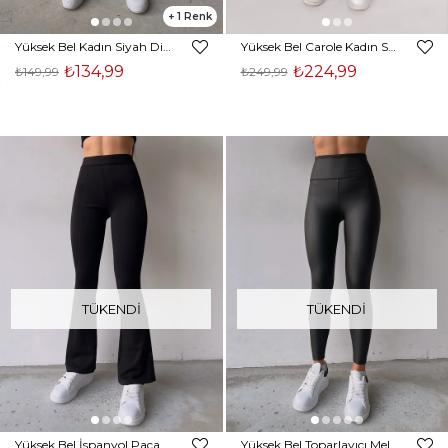
1
Yüksek Bel Kadın Siyah Disco Tayt 21K000288
Yüksek Bel Carole Kadın Siyah Tayt 23K000279
₺134,99
₺224,99
₺149,99
₺249,99
TÜKENDI
TÜKENDI
Yüksek Bel İspanyol Paça Abelha Kadın Siyah Tayt 23K000201
Yüksek Bel Toparlayıcı Melinda Siyah Vegan Deri Tayt 23K000205