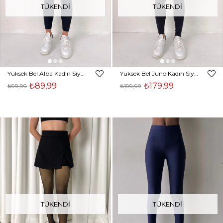
TÜKENDI
TÜKENDI
Yüksek Bel Alba Kadın Siyah Tayt 23Y000042
Yüksek Bel Juno Kadın Siyah Tayt 23Y000045
₺89,99
₺179,99
₺99,99
₺199,99
TÜKENDI
TÜKENDI