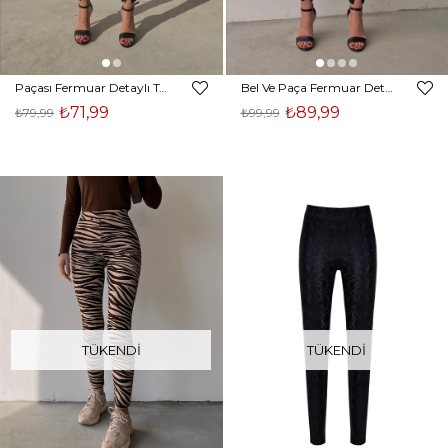
Paçası Fermuar Detaylı Toparlayıcı Kadın Siyah Tayt 22K000212
Bel Ve Paça Fermuar Detaylı Fitilli Kadın Siyah Tayt 22K000218
₺71,99
₺89,99
₺79,99
₺99,99
TÜKENDI
TÜKENDI