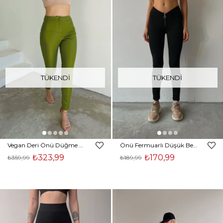
TÜKENDI
TÜKENDI
Vegan Deri Önü Düğme Kapamalı Derek Kadın Yeşil Tayt Pantolon 23K000024
Önü Fermuarlı Düşük Bel Kadın Siyah Tayt 22K000029
₺323,99
₺170,99
₺359,99
₺189,99