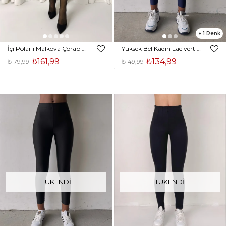
1
İçi Polarlı Malkova Çoraplı Siyah Kadın Tayt 23K000433
Yüksek Bel Kadın Lacivert Disco Tayt 21K000288
₺161,99
₺134,99
₺179,99
₺149,99
TÜKENDI
TÜKENDI