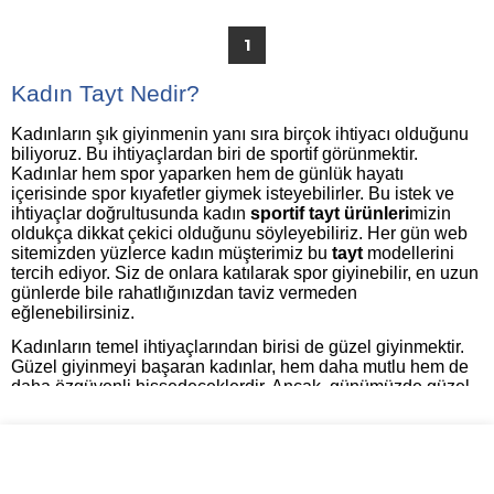
1
Kadın Tayt Nedir?
Kadınların şık giyinmenin yanı sıra birçok ihtiyacı olduğunu
biliyoruz. Bu ihtiyaçlardan biri de sportif görünmektir.
Kadınlar hem spor yaparken hem de günlük hayatı
içerisinde spor kıyafetler giymek isteyebilirler. Bu istek ve
ihtiyaçlar doğrultusunda kadın
sportif tayt ürünleri
mizin
oldukça dikkat çekici olduğunu söyleyebiliriz. Her gün web
sitemizden yüzlerce kadın müşterimiz bu
tayt
modellerini
tercih ediyor. Siz de onlara katılarak spor giyinebilir, en uzun
günlerde bile rahatlığınızdan taviz vermeden
eğlenebilirsiniz.
Kadınların temel ihtiyaçlarından birisi de güzel giyinmektir.
Güzel giyinmeyi başaran kadınlar, hem daha mutlu hem de
daha özgüvenli hissedeceklerdir. Ancak, günümüzde güzel
giyinmek ciddi bir bütçe istemektedir. Modacelikler.com
olarak, kadınların uygun fiyatlar ile güzel giyinebilmesi için
hem modaya uygun hem de kaliteli
kadın giyim
ürünleri
üretiyoruz. Siz de web sitemizden hızlıca beğendiğiniz
ürünleri satın alabilirsiniz.