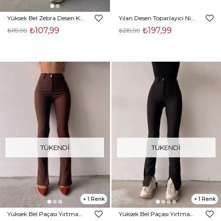
Yüksek Bel Zebra Desen Kadın Kahverengi Tayt 22K000465
Yılan Desen Toparlayıcı Nicole Kadın Siyah Deri Tayt 22K000476
₺107,99
₺197,99
₺119,99
₺219,99
TÜKENDI
TÜKENDI
1
1
Yüksek Bel Paçası Yırtmaçlı Kadın Kahverengi Tayt Pantolon 22K000521
Yüksek Bel Paçası Yırtmaçlı Kadın Siyah Tayt Pantolon 22K000521