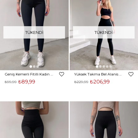
TÜKENDI
TÜKENDI
Geniş Kemerli Fitilli Kadın Siyah Tayt 22K000441
Yüksek Takma Bel Alanis Kadın Siyah Tayt 22K000519
₺89,99
₺206,99
₺99,99
₺229,99