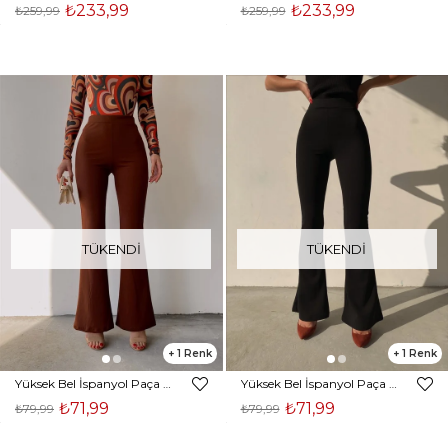
₺233,99
₺233,99
₺259,99
₺259,99
TÜKENDI
TÜKENDI
1
1
Yüksek Bel İspanyol Paça Kadın Kahverengi Tayt 22K000208
Yüksek Bel İspanyol Paça Kadın Siyah Tayt 22K000208
₺71,99
₺71,99
₺79,99
₺79,99