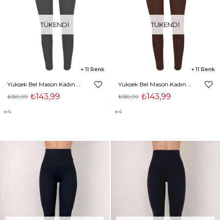
TÜKENDI
TÜKENDI
11
11
Yüksek Bel Mason Kadın Antrasit Tayt 23Y000056
Yüksek Bel Mason Kadın Acı Kahve Tayt 23Y000056
₺143,99
₺143,99
₺159,99
₺159,99
4
4