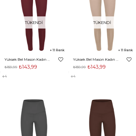
TÜKENDI
TÜKENDI
11
11
Yüksek Bel Mason Kadın Bordo Tayt 23Y000056
Yüksek Bel Mason Kadın Bej Tayt 23Y000056
₺143,99
₺143,99
₺159,99
₺159,99
4
4