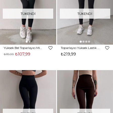
TÜKENDI
TÜKENDI
Yüksek Bel Toparlayıcı Miya Kadın Siyah Tayt 22K000585
Toparlayıcı Yüksek Lastik Bel Nayelia Kadın Siyah Tayt 22K000584
₺107,99
₺219,99
₺119,99