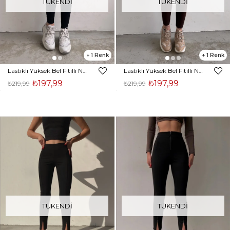
TÜKENDI
TÜKENDI
1
1
Lastikli Yüksek Bel Fitilli Nora Kadın Siyah Toparlayıcı Tayt 22K000583
Lastikli Yüksek Bel Fitilli Nora Kadın Kahverengi Toparlayıcı Tayt 22K000583
₺197,99
₺197,99
₺219,99
₺219,99
TÜKENDI
TÜKENDI