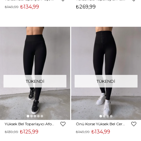
₺134,99
₺269,99
₺149,99
TÜKENDI
TÜKENDI
Yüksek Bel Toparlayıcı Afonia Kadın Siyah Tayt 23K000202
Önü Korse Yüksek Bel Cerveja Kadın Siyah Tayt 23K000203
₺125,99
₺134,99
₺139,99
₺149,99