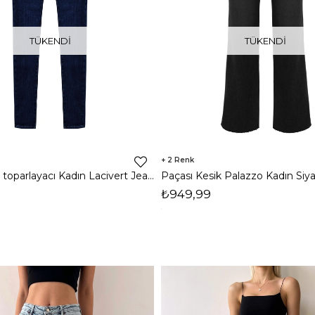
TÜKENDI
TÜKENDI
2
Yüksek Bel toparlayacı Kadın Lacivert Jean 24k373
₺949,99