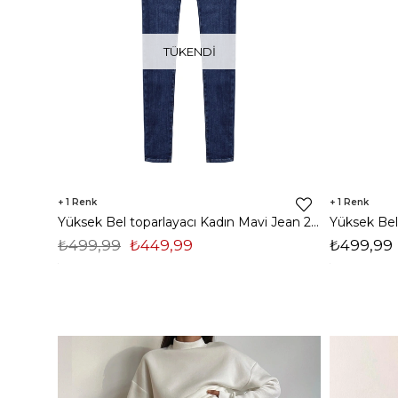
TÜKENDI
1
1
Yüksek Bel toparlayacı Kadın Mavi Jean 24k373
₺499,99
₺449,99
₺499,99