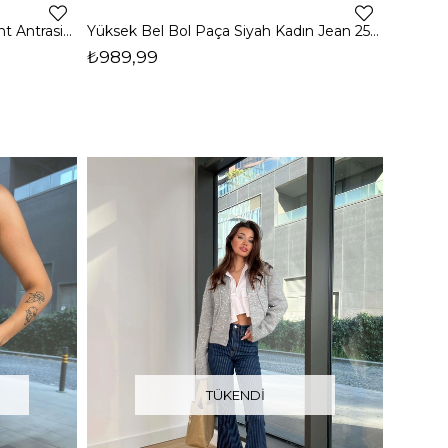
Yüksek Bel Bol Düz Paça Staıght Antrasit Kadın Jean 25K157
Yüksek Bel Bol Paça Siyah Kadın Jean 25K158
₺989,99
TÜKENDI