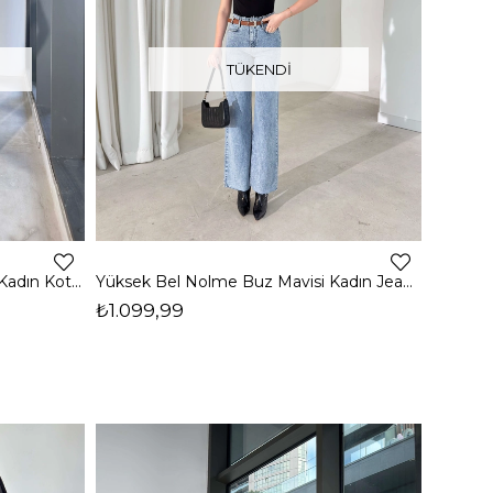
TÜKENDI
Taşlı Yüksek Bel Aniya Lacivert Kadın Kot Jean Pantolon 26Y141
Yüksek Bel Nolme Buz Mavisi Kadın Jeans 26Y024
₺1.099,99