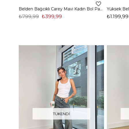
Belden Bağcıklı Carey Mavi Kadın Bol Paça Jean 25Y027
₺799,99
₺399,99
₺1.199,99
TÜKENDI