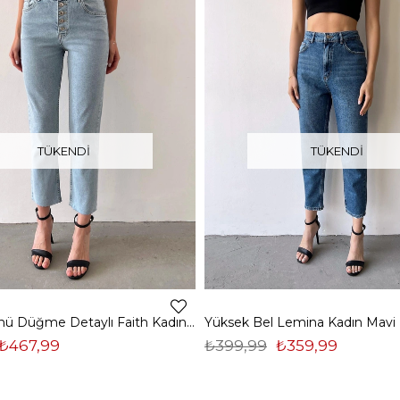
TÜKENDI
TÜKENDI
Orta Bel Önü Düğme Detaylı Faith Kadın Buz Mavisi Mom Jean23K000427
₺467,99
₺399,99
₺359,99