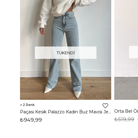
TÜKENDI
2
Paçası Kesik Palazzo Kadın Buz Mavisi Jean 22K000315
₺519,99
₺949,99