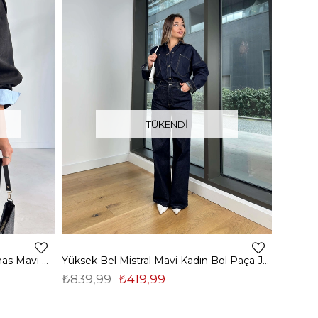
TÜKENDI
Bol Paça Yüksek Bel Jestan Jenas Mavi Kadın Pantolon 26K083
Yüksek Bel Mistral Mavi Kadın Bol Paça Jean 25Y028
₺839,99
₺419,99