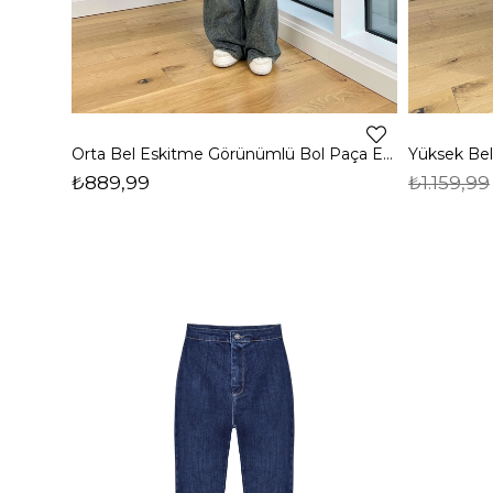
Orta Bel Eskitme Görünümlü Bol Paça Erubey Füme Kadın Jean 25K159
₺889,99
₺1.159,99