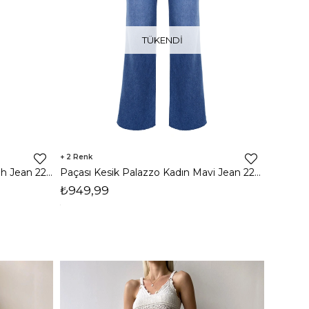
TÜKENDI
2
Paçası Kesik Palazzo Kadın Siyah Jean 22K000315
Paçası Kesik Palazzo Kadın Mavi Jean 22K000315
₺949,99