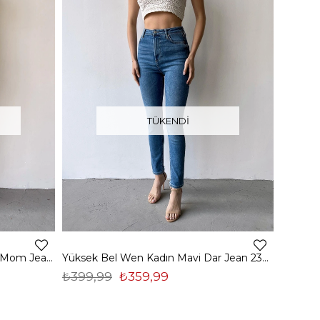
TÜKENDI
Yüksek Bel Lemina Kadın Mavi Mom Jean 23K000244
Yüksek Bel Wen Kadın Mavi Dar Jean 23Y000210
₺399,99
₺359,99