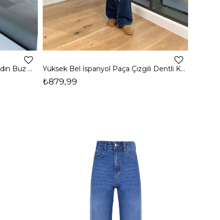
Yüksek Bel Bol Paça Widleg Kadın Buz Mavisi Jean 25K030
Yüksek Bel İspanyol Paça Çizgili Dentli Kadın Mavi Jeans 24Y003
₺879,99