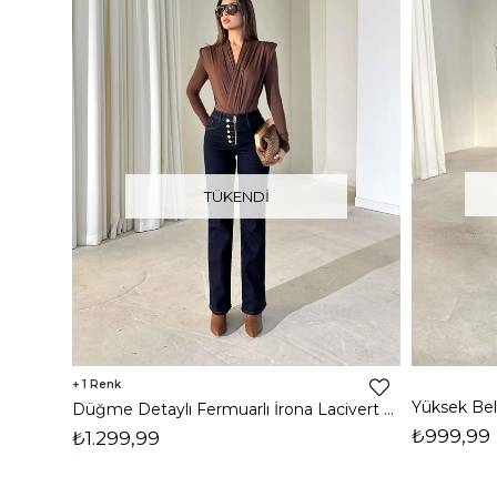
TÜKENDI
1
Düğme Detaylı Fermuarlı İrona Lacivert Kadın Jean 26K408
₺999,99
₺1.299,99