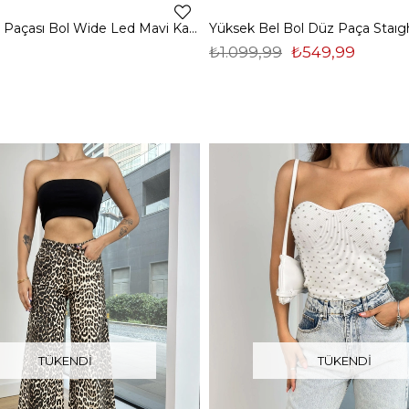
Yüksek Bel Paçası Bol Wide Led Mavi Kadın Jean 25K160
₺1.099,99
₺549,99
TÜKENDI
TÜKENDI