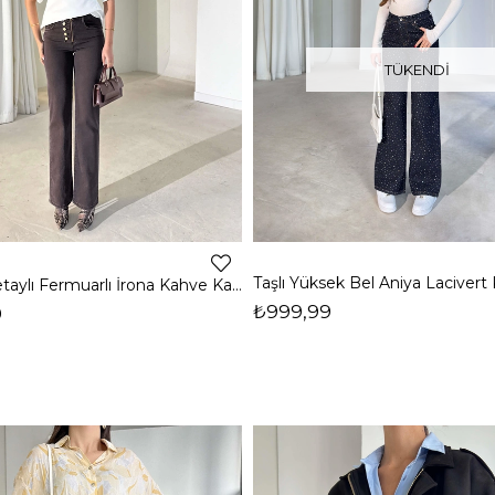
TÜKENDI
Düğme Detaylı Fermuarlı İrona Kahve Kadın Jean 26K408
₺999,99
9