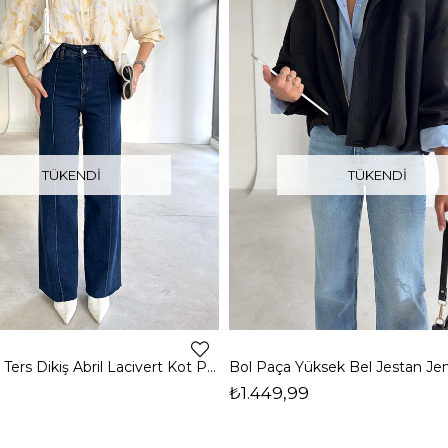
TÜKENDI
TÜKENDI
Yüksek Bel Ters Dikiş Abril Lacivert Kot Pantolon 26K371
₺1.449,99