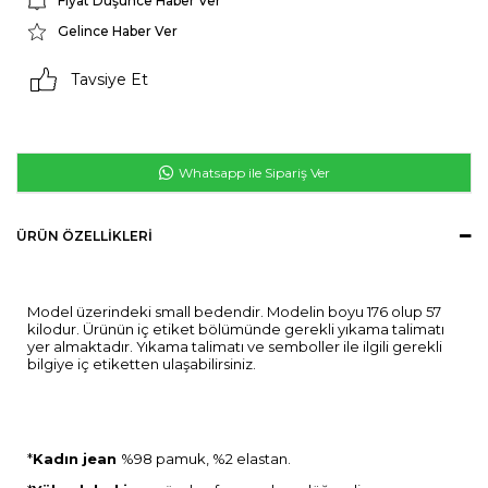
Fiyat Düşünce Haber Ver
Gelince Haber Ver
Tavsiye Et
Whatsapp ile Sipariş Ver
ÜRÜN ÖZELLIKLERI
Model üzerindeki small bedendir. Modelin boyu 176 olup 57
kilodur. Ürünün iç etiket bölümünde gerekli yıkama talimatı
yer almaktadır. Yıkama talimatı ve semboller ile ilgili gerekli
bilgiye iç etiketten ulaşabilirsiniz.
*
Kadın jean
%98 pamuk, %2 elastan.