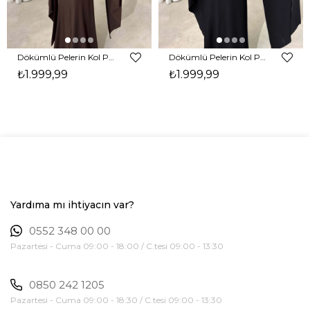
Dökümlü Pelerin Kol Pencere Detaylı Maxi Kahverengi Arlev Kadın Elbise 26Y511
Dökümlü Pelerin Kol Pencere Detaylı Maxi Siyah Arlev Kadın Elbise 26Y511
₺1.999,99
₺1.999,99
Yardıma mı ihtiyacın var?
0552 348 00 00
Pazartesi - Cuma 09:00 - 18:00 / C.tesi 09:00 - 13:30
0850 242 1205
Pazartesi - Cuma 09:00 - 18:30 / C.tesi 09:00 - 13:30