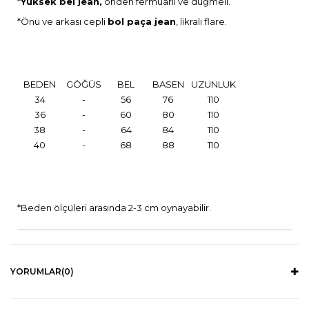
*
Yüksek bel jean,
önden fermuarlı ve düğmeli.
*Önü ve arkası cepli
bol paça jean
, likralı flare.
BEDEN
GÖĞÜS
BEL
BASEN
UZUNLUK
34
-
56
76
110
36
-
60
80
110
38
-
64
84
110
40
-
68
88
110
*Beden ölçüleri arasında 2-3 cm oynayabilir.
YORUMLAR
(0)