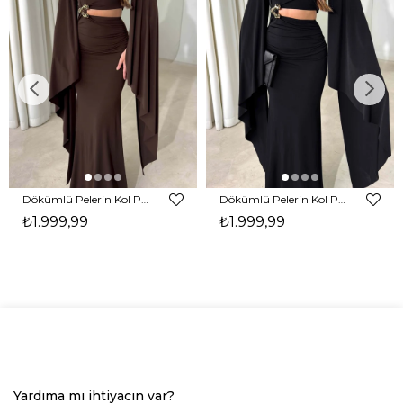
Dökümlü Pelerin Kol Pencere Detaylı Maxi Kahverengi Arlev Kadın Elbise 26Y511
Dökümlü Pelerin Kol Pencere Detaylı Maxi Siyah Arlev Kadın Elbise 26Y511
₺1.999,99
₺1.999,99
Yardıma mı ihtiyacın var?