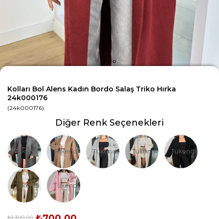
Kolları Bol Alens Kadın Bordo Salaş Triko Hırka
24k000176
(24k000176)
Diğer Renk Seçenekleri
Tükendi
Tükendi
Tükendi
Tükendi
Tükendi
Tükendi
Tükendi
₺700,00
₺1.399,99