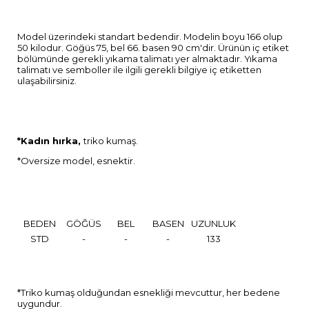
Model üzerindeki standart bedendir. Modelin boyu 166 olup
50 kilodur. Göğüs 75, bel 66. basen 90 cm'dir. Ürünün iç etiket
bölümünde gerekli yıkama talimatı yer almaktadır. Yıkama
talimatı ve semboller ile ilgili gerekli bilgiye iç etiketten
ulaşabilirsiniz.
*Kadın hırka,
triko kumaş.
*Oversize model, esnektir.
BEDEN
GÖĞÜS
BEL
BASEN
UZUNLUK
STD
-
-
-
133
*Triko kumaş olduğundan esnekliği mevcuttur, her bedene
uygundur.