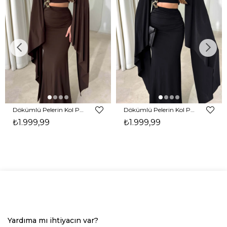
Dökümlü Pelerin Kol Pencere Detaylı Maxi Kahverengi Arlev Kadın Elbise 26Y511
Dökümlü Pelerin Kol Pencere Detaylı Maxi Siyah Arlev Kadın Elbise 26Y511
₺1.999,99
₺1.999,99
Yardıma mı ihtiyacın var?