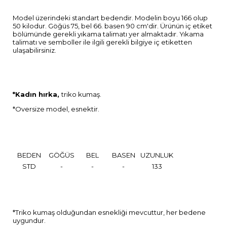
Model üzerindeki standart bedendir. Modelin boyu 166 olup
50 kilodur. Göğüs 75, bel 66. basen 90 cm'dir. Ürünün iç etiket
bölümünde gerekli yıkama talimatı yer almaktadır. Yıkama
talimatı ve semboller ile ilgili gerekli bilgiye iç etiketten
ulaşabilirsiniz.
*Kadın hırka,
triko kumaş.
*Oversize model, esnektir.
BEDEN
GÖĞÜS
BEL
BASEN
UZUNLUK
STD
-
-
-
133
*Triko kumaş olduğundan esnekliği mevcuttur, her bedene
uygundur.