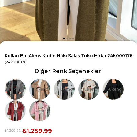
Kolları Bol Alens Kadın Haki Salaş Triko Hırka 24k000176
(24k000176)
Diğer Renk Seçenekleri
Tükendi
Tükendi
Tükendi
Tükendi
Tükendi
Tükendi
Tükendi
₺1.259,99
₺1.399,99