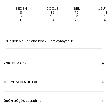
BEDEN
GÖĞÜS
BEL
UZUN
S
86
70
43
M
90
74
43
L
94
78
43
*Beden ölçüleri arasında 2-3 cm oynayabilir.
YORUMLAR
(0)
ÖDEME SEÇENEKLERI
ÜRÜN DÜŞÜNCELERINIZ