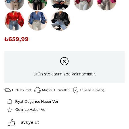
Tükendi
Tükendi
Tükendi
Tükendi
Tükendi
Tükendi
Tükendi
Tükendi
₺659,99
Ürün stoklarımızda kalmamıştır.
Hızlı Teslimat
Müşteri Hizmetleri
Güvenli Alışveriş
Fiyat Düşünce Haber Ver
Gelince Haber Ver
Tavsiye Et