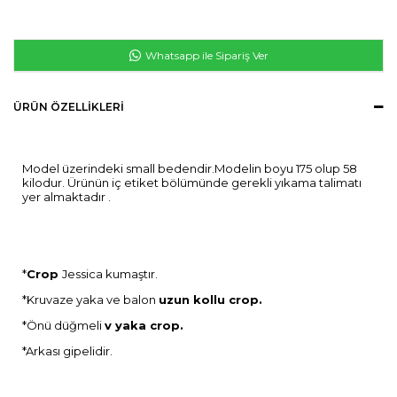
Whatsapp ile Sipariş Ver
ÜRÜN ÖZELLIKLERI
Model üzerindeki small bedendir.Modelin boyu 175 olup 58
kilodur. Ürünün iç etiket bölümünde gerekli yıkama talimatı
yer almaktadır .
*
Crop
Jessica kumaştır.
*Kruvaze yaka ve balon
uzun kollu crop.
*Önü düğmeli
v yaka crop.
*Arkası gipelidir.