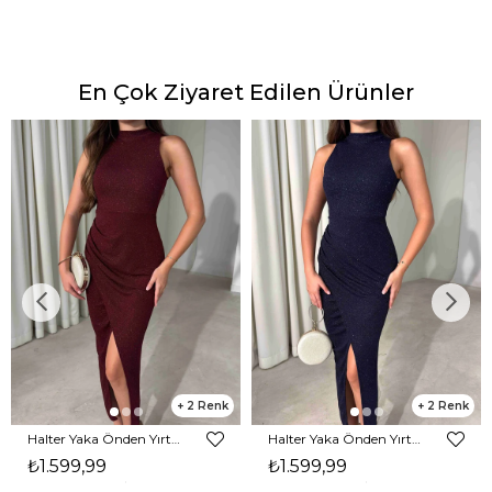
En Çok Ziyaret Edilen Ürünler
2
2
Halter Yaka Önden Yırtmaçlı Midi Boy Bordo Hasre Kadın Elbise 26Y502
Halter Yaka Önden Yırtmaçlı Midi Boy Lacivert Hasre Kadın Elbise 26Y502
₺1.599,99
₺1.599,99