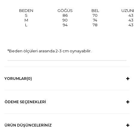
BEDEN
GÖĞÜS
BEL
UZUN
S
86
70
43
M
90
74
43
L
94
78
43
*Beden ölçüleri arasında 2-3 cm oynayabilir.
YORUMLAR
(0)
ÖDEME SEÇENEKLERI
ÜRÜN DÜŞÜNCELERINIZ