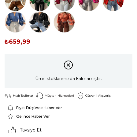
Tükendi
Tükendi
Tükendi
Tükendi
Tükendi
Tükendi
Tükendi
Tükendi
₺659,99
Ürün stoklarımızda kalmamıştır.
Hızlı Teslimat
Müşteri Hizmetleri
Güvenli Alışveriş
Fiyat Düşünce Haber Ver
Gelince Haber Ver
Tavsiye Et