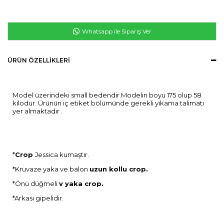
Whatsapp ile Sipariş Ver
ÜRÜN ÖZELLIKLERI
Model üzerindeki small bedendir.Modelin boyu 175 olup 58
kilodur. Ürünün iç etiket bölümünde gerekli yıkama talimatı
yer almaktadır .
*
Crop
Jessica kumaştır.
*Kruvaze yaka ve balon
uzun kollu crop.
*Önü düğmeli
v yaka crop.
*Arkası gipelidir.