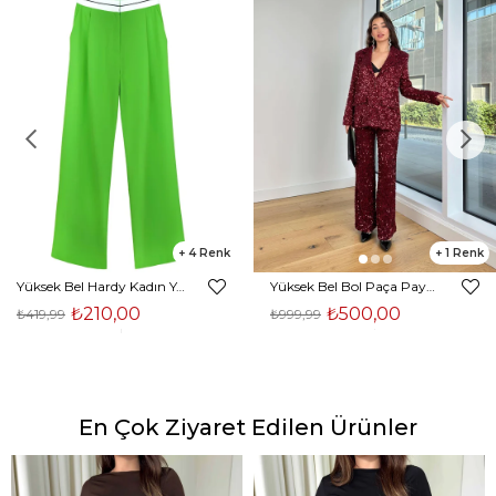
4
1
Yüksek Bel Hardy Kadın Yeşil Palazzo Pantolon 23K000407
Yüksek Bel Bol Paça Payetli Kenlar Bordo Kadın Pantolon 25K348
₺210,00
₺500,00
₺419,99
₺999,99
En Çok Ziyaret Edilen Ürünler