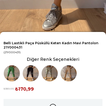
Belli Lastikli Paça Püsküllü Keten Kadın Mavi Pantolon
21Y000431
(21Y000431)
Diğer Renk Seçenekleri
Tükendi
Tükendi
Tükendi
Tükendi
₺170,99
₺189,99