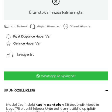
Ürün stoklarımızda kalmamıştır.
Hızlı Teslimat
Müşteri Hizmetleri
Güvenli Alışveriş
Fiyat Düşünce Haber Ver
Gelince Haber Ver
Tavsiye Et
Whatsapp ile Sipariş Ver
ÜRÜN ÖZELLIKLERI
Model üzerindeki
kadın pantolon
38 bedendir Modelin
boyu 175 olup 58 kilodur Ürün bel kısmı lastikli olup iplidir