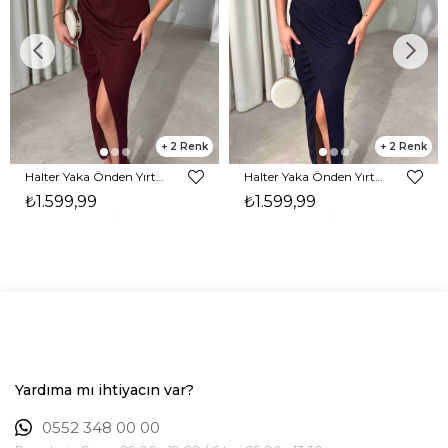
2
2
Halter Yaka Önden Yırtmaçlı Midi Boy Bordo Hasre Kadın Elbise 26Y502
Halter Yaka Önden Yırtmaçlı Midi Boy Lacivert Hasre Kadın Elbise 26Y502
₺1.599,99
₺1.599,99
Yardıma mı ihtiyacın var?
0552 348 00 00