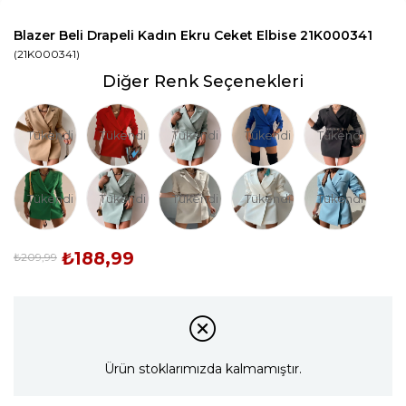
Blazer Beli Drapeli Kadın Ekru Ceket Elbise 21K000341
(21K000341)
Diğer Renk Seçenekleri
Tükendi
Tükendi
Tükendi
Tükendi
Tükendi
Tükendi
Tükendi
Tükendi
Tükendi
Tükendi
₺188,99
₺209,99
Ürün stoklarımızda kalmamıştır.