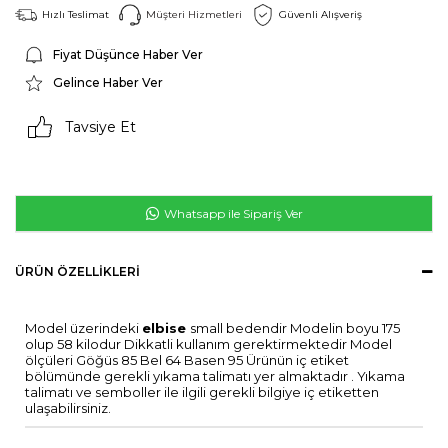
Hızlı Teslimat
Müşteri Hizmetleri
Güvenli Alışveriş
Fiyat Düşünce Haber Ver
Gelince Haber Ver
Tavsiye Et
Whatsapp ile Sipariş Ver
ÜRÜN ÖZELLIKLERI
Model üzerindeki
elbise
small bedendir Modelin boyu 175
olup 58 kilodur Dikkatli kullanım gerektirmektedir Model
ölçüleri Göğüs 85 Bel 64 Basen 95 Ürünün iç etiket
bölümünde gerekli yıkama talimatı yer almaktadır . Yıkama
talimatı ve semboller ile ilgili gerekli bilgiye iç etiketten
ulaşabilirsiniz.