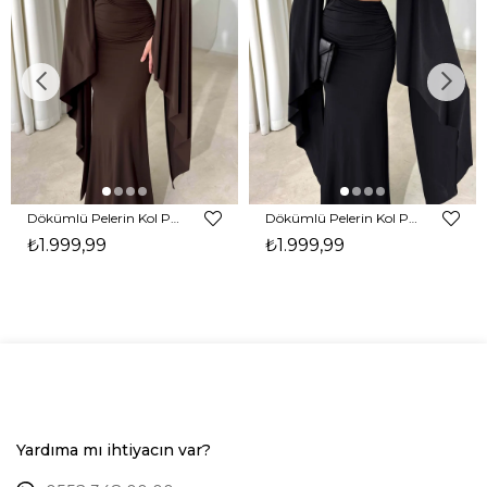
Dökümlü Pelerin Kol Pencere Detaylı Maxi Kahverengi Arlev Kadın Elbise 26Y511
Dökümlü Pelerin Kol Pencere Detaylı Maxi Siyah Arlev Kadın Elbise 26Y511
₺1.999,99
₺1.999,99
Yardıma mı ihtiyacın var?