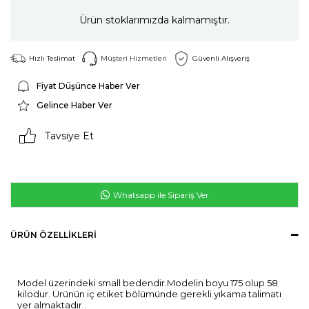
Ürün stoklarımızda kalmamıştır.
Hızlı Teslimat
Müşteri Hizmetleri
Güvenli Alışveriş
Fiyat Düşünce Haber Ver
Gelince Haber Ver
Tavsiye Et
Whatsapp ile Sipariş Ver
ÜRÜN ÖZELLIKLERI
Model üzerindeki small bedendir.Modelin boyu 175 olup 58
kilodur. Ürünün iç etiket bölümünde gerekli yıkama talimatı
yer almaktadır .