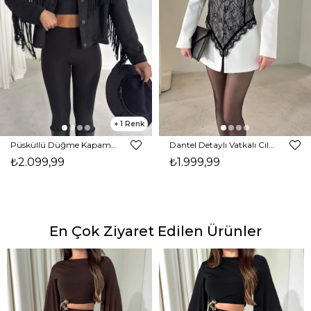
1
Püsküllü Düğme Kapamalı Nerlan Siyah Kadın Ceket 26K336
Dantel Detaylı Vatkalı Cilron Ekru Kadın Ceket 26Y010
₺2.099,99
₺1.999,99
En Çok Ziyaret Edilen Ürünler