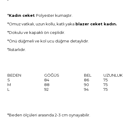
*
Kadın ceket
Polyester kumaştır.
*Omuz vatkalı, uzun kollu, katlı yaka
blazer ceket kadın.
*Dokulu ve kapaklı ön ceplidir.
*Önü düğmeli ve kol ucu düğme detaylıdır.
*Astarlıdır.
BEDEN
GÖĞÜS
BEL
UZUNLUK
S
84
86
75
M
88
90
75
L
92
94
75
*Beden ölçüleri arasında 2-3 cm oynayabilir.