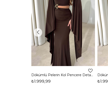
Dökümlü Pelerin Kol Pencere Detaylı Maxi Kahverengi Arlev Kadın Elbise 26Y511
₺1.999,99
₺1.99