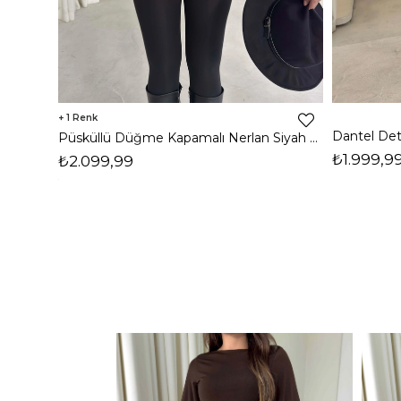
1
Püsküllü Düğme Kapamalı Nerlan Siyah Kadın Ceket 26K336
₺1.999,9
₺2.099,99