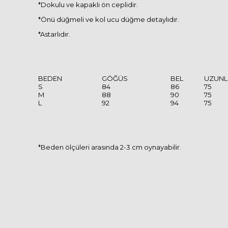
*Dokulu ve kapaklı ön ceplidir.
*Önü düğmeli ve kol ucu düğme detaylıdır.
*Astarlıdır.
BEDEN
GÖĞÜS
BEL
UZUNL
S
84
86
75
M
88
90
75
L
92
94
75
*Beden ölçüleri arasında 2-3 cm oynayabilir.