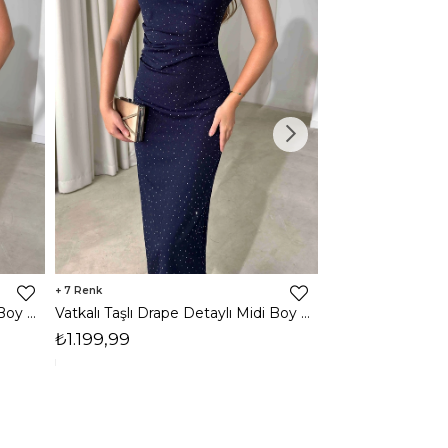
7
3
Vatkalı Taşlı Drape Detaylı Midi Boy Kahverengi Jesep Kadın Elbise 26Y282
Vatkalı Taşlı Drape Detaylı Midi Boy Lacivert Jesep Kadın Elbise 26Y282
₺1.199,99
₺1.599,99