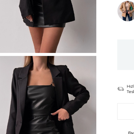
Tüken
Hızl
Tes
Fiy