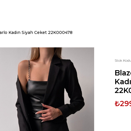
arlo Kadın Siyah Ceket 22K000478
Stok Kod
Blaz
Kadı
22K
₺29