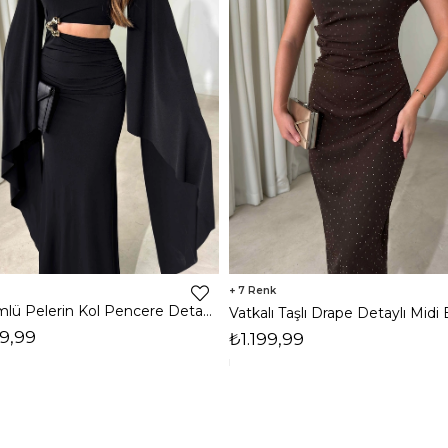
7
Dökümlü Pelerin Kol Pencere Detaylı Maxi Siyah Arlev Kadın Elbise 26Y511
9,99
₺1.199,99