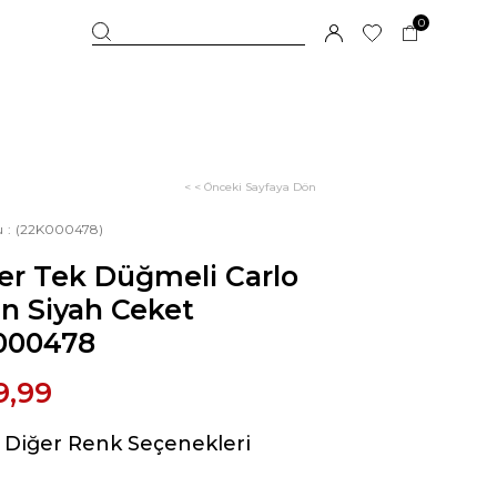
0
< < Önceki Sayfaya Dön
u
(22K000478)
er Tek Düğmeli Carlo
n Siyah Ceket
000478
9,99
Diğer Renk Seçenekleri