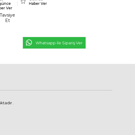
şünce
Haber Ver
ber Ver
Tavsiye
Et
Whatsapp ile Sipariş Ver
ktadır .