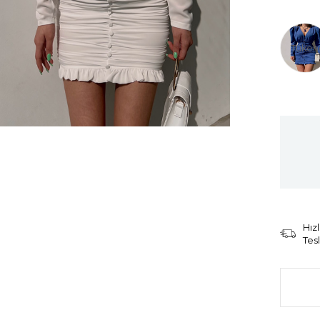
Tüken
Hızl
Tes