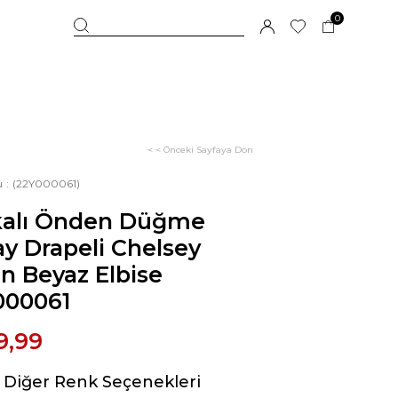
0
< < Önceki Sayfaya Dön
u
(22Y000061)
kalı Önden Düğme
y Drapeli Chelsey
n Beyaz Elbise
000061
9,99
Diğer Renk Seçenekleri