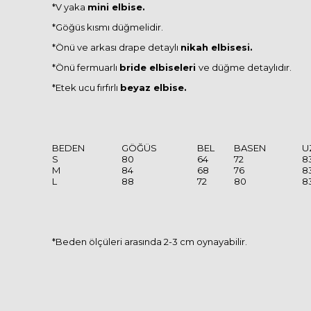
*V yaka
mini elbise.
*Göğüs kısmı düğmelidir.
*Önü ve arkası drape detaylı
nikah elbisesi.
*Önü fermuarlı
bride elbiseleri
ve düğme detaylıdır.
*Etek ucu fırfırlı
beyaz elbise.
BEDEN
GÖĞÜS
BEL
BASEN
U
S
80
64
72
8
M
84
68
76
8
L
88
72
80
8
*Beden ölçüleri arasında 2-3 cm oynayabilir.