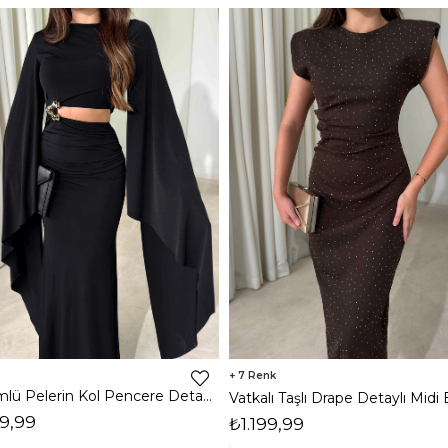
7
Dökümlü Pelerin Kol Pencere Detaylı Maxi Siyah Arlev Kadın Elbise 26Y511
9,99
₺1.199,99