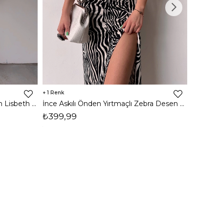
1
8
İnce Askılı Önden Yırtmaçlı Uzun Lisbeth Kadın Beyaz Elbise 22K000581
İnce Askılı Önden Yırtmaçlı Zebra Desen Citlali Kadın Renkli Elbise 22Y000068
₺399,99
₺789,
1