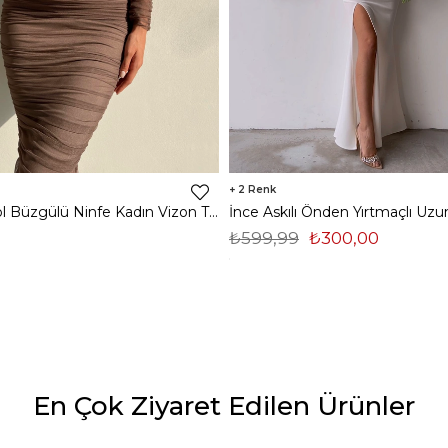
2
Midi Tek Kol Büzgülü Ninfe Kadın Vizon Tül Elbise 22K000524
₺599,99
₺300,00
En Çok Ziyaret Edilen Ürünler