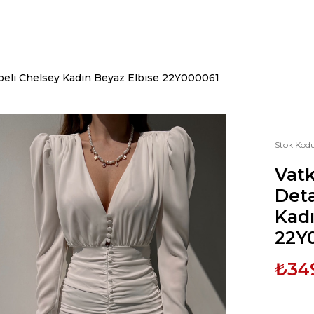
eli Chelsey Kadın Beyaz Elbise 22Y000061
Stok Kod
Vat
Deta
Kadı
22Y
₺34