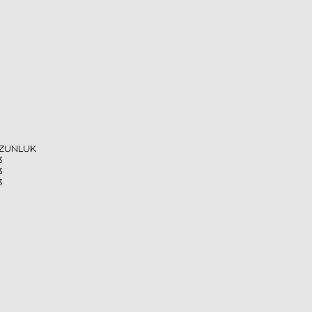
ZUNLUK
3
3
3