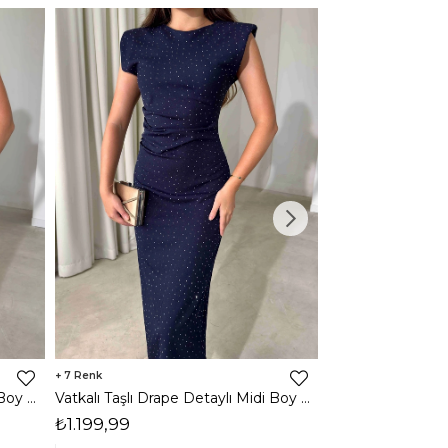
7
3
Vatkalı Taşlı Drape Detaylı Midi Boy Kahverengi Jesep Kadın Elbise 26Y282
Vatkalı Taşlı Drape Detaylı Midi Boy Lacivert Jesep Kadın Elbise 26Y282
₺1.199,99
₺1.599,99