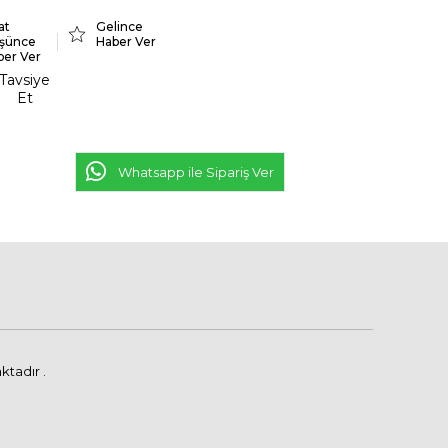
at
Gelince
şünce
Haber Ver
ber Ver
Tavsiye
Et
Whatsapp ile Sipariş Ver
ktadır .