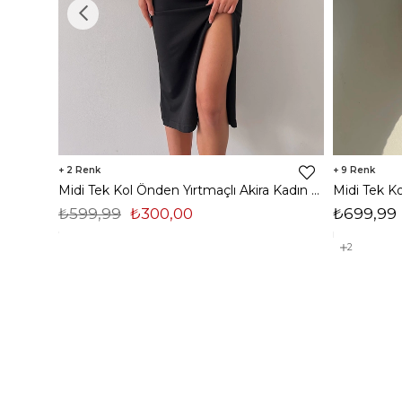
2
9
Midi Tek Kol Önden Yırtmaçlı Akira Kadın Siyah Elbise 22K000228
₺599,99
₺300,00
₺699,99
2