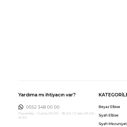
Yardıma mı ihtiyacın var?
KATEGORİL
0552 348 00 00
Beyaz Elbise
Pazartesi - Cuma 09:00 - 18:00 / C.tesi 09:00 -
Siyah Elbise
13:30
Siyah Mezuniyet 