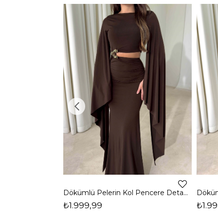
Dökümlü Pelerin Kol Pencere Detaylı Maxi Kahverengi Arlev Kadın Elbise 26Y511
₺1.999,99
₺1.99