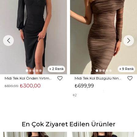
2
9
Midi Tek Kol Önden Yırtmaçlı Akira Kadın Siyah Elbise 22K000228
Midi Tek Kol Büzgülü Ninfe Kadın Vizon Tül Elbise 22K000524
₺300,00
₺699,99
₺599,99
2
En Çok Ziyaret Edilen Ürünler