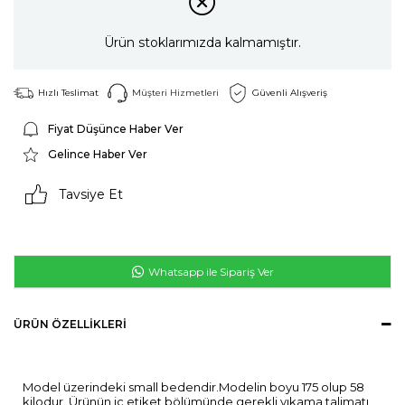
Ürün stoklarımızda kalmamıştır.
Hızlı Teslimat
Müşteri Hizmetleri
Güvenli Alışveriş
Fiyat Düşünce Haber Ver
Gelince Haber Ver
Tavsiye Et
Whatsapp ile Sipariş Ver
ÜRÜN ÖZELLIKLERI
Model üzerindeki small bedendir.Modelin boyu 175 olup 58
kilodur. Ürünün iç etiket bölümünde gerekli yıkama talimatı