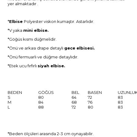
yer almaktadır .
*
Elbise
Polyester viskon kumaştır. Astarlıdır.
*V yaka
mini elbise.
*Göğüs kısmı düğmelidir.
*Önü ve arkası drape detaylı
gece elbisesi.
*Önü fermuarlı ve düğme detaylıdır.
*Etek ucu fırfırlı
siyah elbise.
BEDEN
GÖĞÜS
BEL
BASEN
UZUNLU
S
80
64
72
83
M
84
68
76
83
L
88
72
80
83
*Beden ölçüleri arasında 2-3 cm oynayabilir.