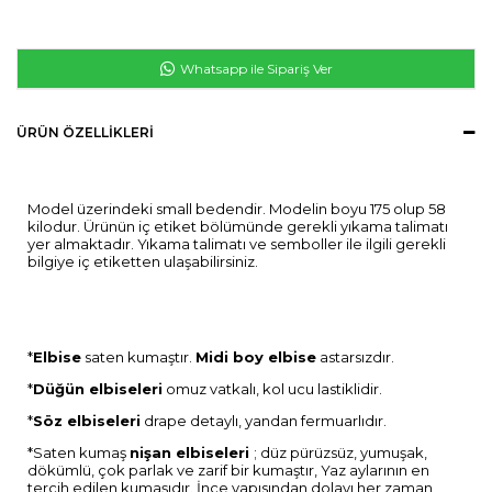
Whatsapp ile Sipariş Ver
ÜRÜN ÖZELLIKLERI
Model üzerindeki small bedendir. Modelin boyu 175 olup 58
kilodur. Ürünün iç etiket bölümünde gerekli yıkama talimatı
yer almaktadır. Yıkama talimatı ve semboller ile ilgili gerekli
bilgiye iç etiketten ulaşabilirsiniz.
*
Elbise
saten kumaştır.
Midi boy elbise
astarsızdır.
*
Düğün elbiseleri
omuz vatkalı, kol ucu lastiklidir.
*
Söz elbiseleri
drape detaylı, yandan fermuarlıdır.
*Saten kumaş
n
işan elbiseleri
; düz pürüzsüz, yumuşak,
dökümlü, çok parlak ve zarif bir kumaştır, Yaz aylarının en
tercih edilen kumaşıdır. İnce yapısından dolayı her zaman