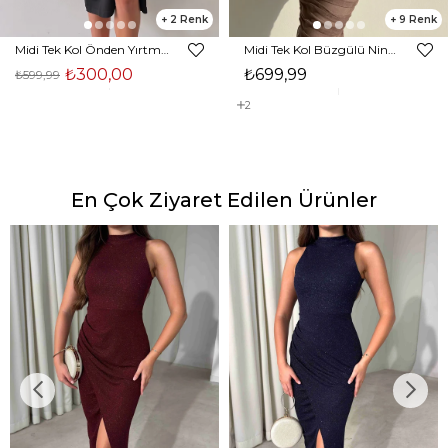
2
9
Midi Tek Kol Önden Yırtmaçlı Akira Kadın Siyah Elbise 22K000228
Midi Tek Kol Büzgülü Ninfe Kadın Vizon Tül Elbise 22K000524
₺300,00
₺699,99
₺599,99
2
En Çok Ziyaret Edilen Ürünler