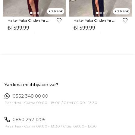
2
2
Halter Yaka Önden Yırtmaçlı Midi Boy Bordo Hasre Kadın Elbise 26Y502
Halter Yaka Önden Yırtmaçlı Midi Boy Lacivert Hasre Kadın Elbise 26Y502
₺1.599,99
₺1.599,99
Yardıma mı ihtiyacın var?
0552 348 00 00
Pazartesi - Cuma 09:00 - 18:00 / C.tesi 09:00 - 13:30
0850 242 1205
Pazartesi - Cuma 09:00 - 18:30 / C.tesi 09:00 - 13:30