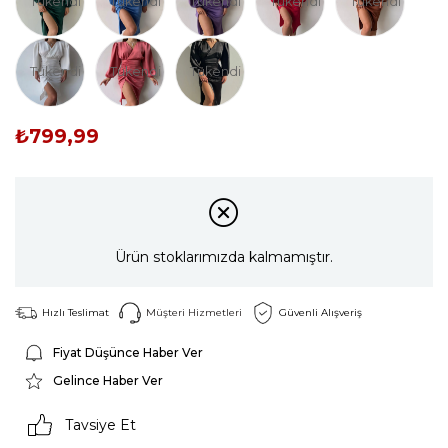
Tükendi
Tükendi
Tükendi
Tükendi
Tükendi
Tükendi
Tükendi
Tükendi
₺799,99
Ürün stoklarımızda kalmamıştır.
Hızlı Teslimat
Müşteri Hizmetleri
Güvenli Alışveriş
Fiyat Düşünce Haber Ver
Gelince Haber Ver
Tavsiye Et