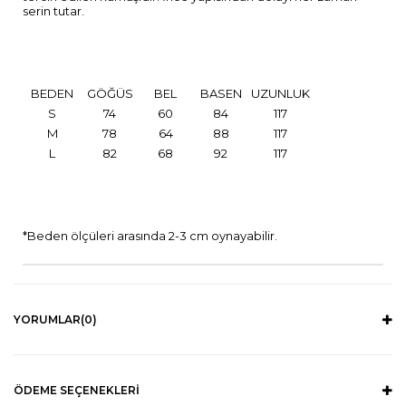
serin tutar.
BEDEN
GÖĞÜS
BEL
BASEN
UZUNLUK
S
74
60
84
117
M
78
64
88
117
L
82
68
92
117
*Beden ölçüleri arasında 2-3 cm oynayabilir.
YORUMLAR
(0)
ÖDEME SEÇENEKLERI