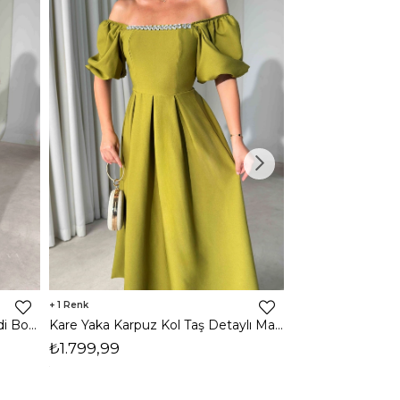
1
1
Halter Yaka Önden Yırtmaçlı Midi Boy Kahverengi Hasre Kadın Elbise 26Y502
Kare Yaka Karpuz Kol Taş Detaylı Maxi Yağ Yeşili Civo Kadın Elbise 206Y501
₺1.799,99
₺1.799,99