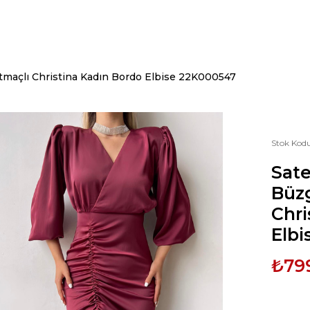
tmaçlı Christina Kadın Bordo Elbise 22K000547
Stok Kod
Sat
Büzg
Chri
Elb
₺79