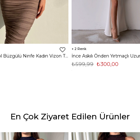
2
Midi Tek Kol Büzgülü Ninfe Kadın Vizon Tül Elbise 22K000524
₺599,99
₺300,00
En Çok Ziyaret Edilen Ürünler