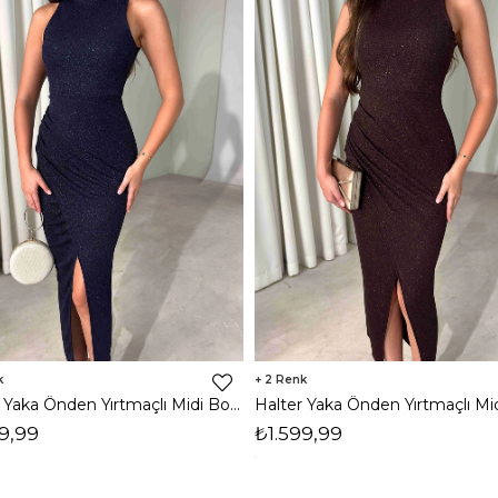
2
Halter Yaka Önden Yırtmaçlı Midi Boy Lacivert Hasre Kadın Elbise 26Y502
9,99
₺1.599,99