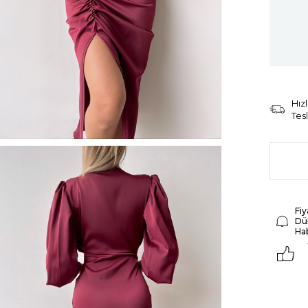
Hızl
Tes
Fiy
Dü
Ha