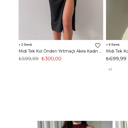
2
9
Midi Tek Kol Önden Yırtmaçlı Akira Kadın Siyah Elbise 22K000228
₺599,99
₺300,00
₺699,99
2