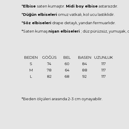
*
Elbise
saten kumaştır.
Midi boy elbise
astarsızdır.
*
Düğün elbiseleri
omuz vatkalı, kol ucu lastiklidir.
*
Söz elbiseleri
drape detaylı, yandan fermuarlıdır.
*Saten kumaş
n
işan elbiseleri
; düz pürüzsüz, yumuşak, d
BEDEN
GÖĞÜS
BEL
BASEN
UZUNLUK
S
74
60
84
117
M
78
64
88
117
L
82
68
92
117
*Beden ölçüleri arasında 2-3 cm oynayabilir.