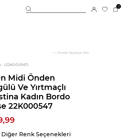
0
< < Önceki Sayfaya Dön
u
(22K000547)
en Midi Önden
ülü Ve Yırtmaçlı
stina Kadın Bordo
ise 22K000547
9,99
Diğer Renk Seçenekleri