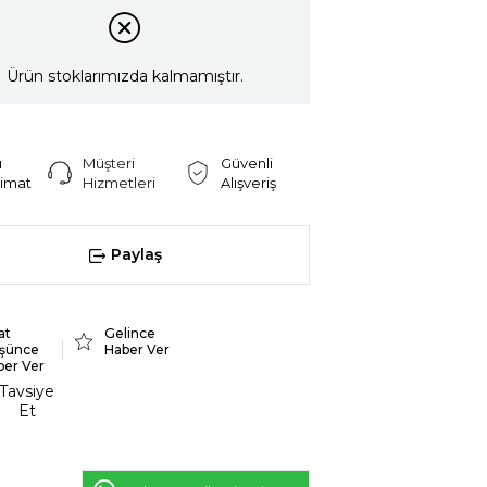
Ürün stoklarımızda kalmamıştır.
ı
Müşteri
Güvenli
limat
Hizmetleri
Alışveriş
Paylaş
at
Gelince
şünce
Haber Ver
ber Ver
Tavsiye
Et