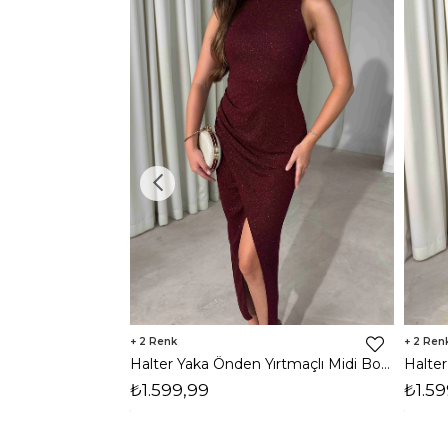
2
2
Halter Yaka Önden Yırtmaçlı Midi Boy Bordo Hasre Kadın Elbise 26Y502
₺1.599,99
₺1.59