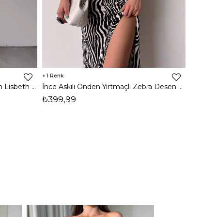
1
8
İnce Askılı Önden Yırtmaçlı Uzun Lisbeth Kadın Beyaz Elbise 22K000581
İnce Askılı Önden Yırtmaçlı Zebra Desen Citlali Kadın Renkli Elbise 22Y000068
₺399,99
₺789,
1