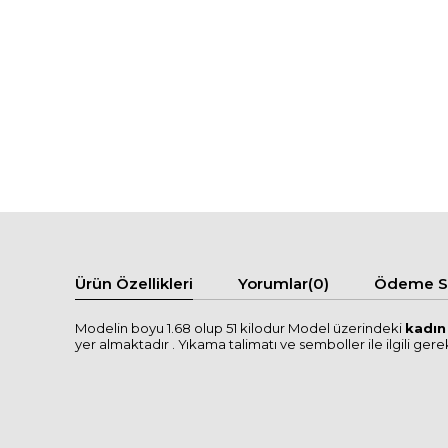
Ürün Özellikleri
Yorumlar
(0)
Ödeme Se
Modelin boyu 1.68 olup 51 kilodur Model üzerindeki
kadın
yer almaktadır . Yıkama talimatı ve semboller ile ilgili gerekl