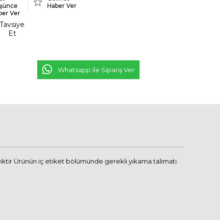
şünce
Haber Ver
ber Ver
Tavsiye
Et
Whatsapp ile Sipariş Ver
renktir Ürünün iç etiket bölümünde gerekli yıkama talimatı