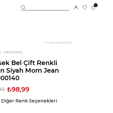
0
< < Önceki Sayfaya Dön
u
(21K000140)
ek Bel Çift Renkli
ın Siyah Mom Jean
000140
₺98,99
99
Diğer Renk Seçenekleri