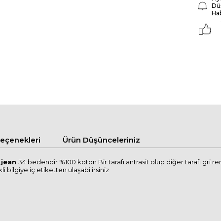
Dü
Ha
çenekleri
Ürün Düşünceleriniz
 jean
34 bedendir %100 koton Bir tarafı antrasit olup diğer tarafı gri 
i bilgiye iç etiketten ulaşabilirsiniz