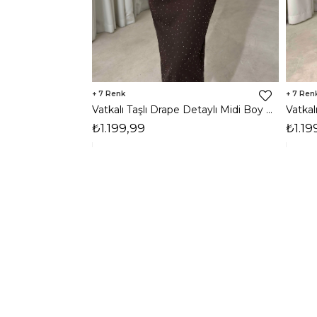
7
7
Vatkalı Taşlı Drape Detaylı Midi Boy Kahverengi Jesep Kadın Elbise 26Y282
₺1.199,99
₺1.19