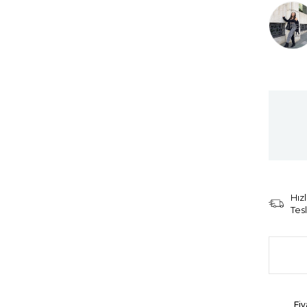
Tüken
Hızl
Tes
Fiy