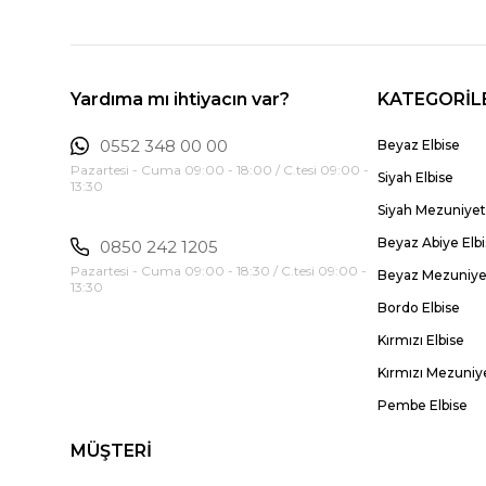
Yardıma mı ihtiyacın var?
KATEGORİL
0552 348 00 00
Beyaz Elbise
Pazartesi - Cuma 09:00 - 18:00 / C.tesi 09:00 -
Siyah Elbise
13:30
Siyah Mezuniyet 
Beyaz Abiye Elb
0850 242 1205
Pazartesi - Cuma 09:00 - 18:30 / C.tesi 09:00 -
Beyaz Mezuniyet
13:30
Bordo Elbise
Kırmızı Elbise
Kırmızı Mezuniye
Pembe Elbise
MÜŞTERİ