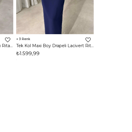
3
2
Tek Kol Maxi Boy Drapeli Kırmızı Rita Kadın Elbise 26Y473
Tek Kol Maxi Boy Drapeli Lacivert Rita Kadın Elbise 26Y473
₺1.599,99
₺1.599,99