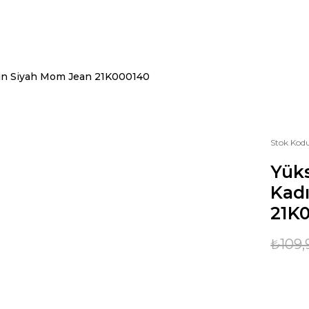
dın Siyah Mom Jean 21K000140
Stok Kod
Yüks
Kad
21K
₺109,