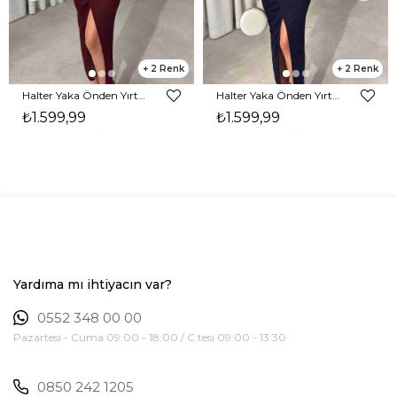
2
2
Halter Yaka Önden Yırtmaçlı Midi Boy Bordo Hasre Kadın Elbise 26Y502
Halter Yaka Önden Yırtmaçlı Midi Boy Lacivert Hasre Kadın Elbise 26Y502
₺1.599,99
₺1.599,99
Yardıma mı ihtiyacın var?
0552 348 00 00
Pazartesi - Cuma 09:00 - 18:00 / C.tesi 09:00 - 13:30
0850 242 1205