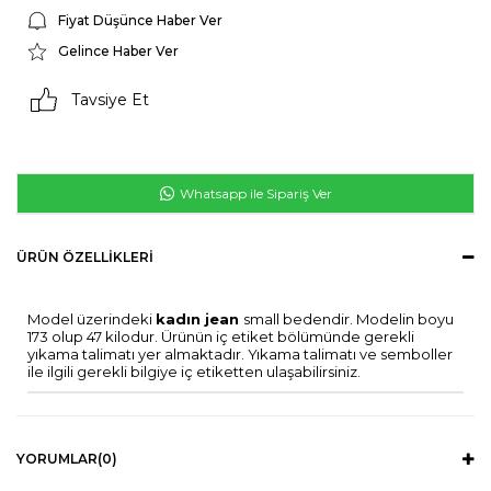
Fiyat Düşünce Haber Ver
Gelince Haber Ver
Tavsiye Et
Whatsapp ile Sipariş Ver
ÜRÜN ÖZELLIKLERI
Model üzerindeki
kadın jean
small bedendir. Modelin boyu
173 olup 47 kilodur. Ürünün iç etiket bölümünde gerekli
yıkama talimatı yer almaktadır. Yıkama talimatı ve semboller
ile ilgili gerekli bilgiye iç etiketten ulaşabilirsiniz.
YORUMLAR
(0)