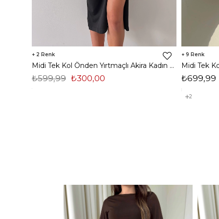
2
9
Midi Tek Kol Önden Yırtmaçlı Akira Kadın Siyah Elbise 22K000228
₺599,99
₺300,00
₺699,99
2