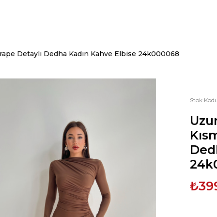
Drape Detaylı Dedha Kadın Kahve Elbise 24k000068
Stok Kod
Uzun
Kısm
Ded
24k
₺39