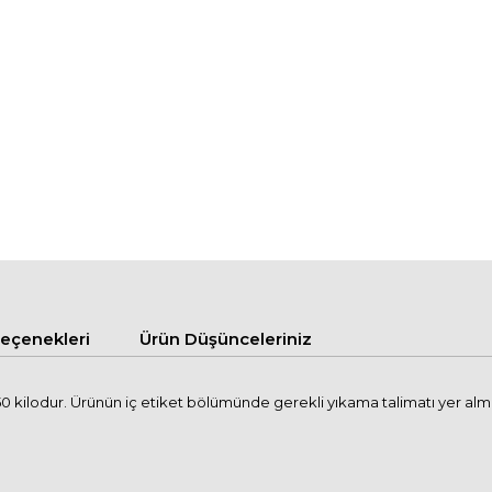
çenekleri
Ürün Düşünceleriniz
kilodur. Ürünün iç etiket bölümünde gerekli yıkama talimatı yer almakt