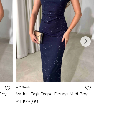
7
3
Vatkalı Taşlı Drape Detaylı Midi Boy Kahverengi Jesep Kadın Elbise 26Y282
Vatkalı Taşlı Drape Detaylı Midi Boy Lacivert Jesep Kadın Elbise 26Y282
₺1.199,99
₺1.599,99