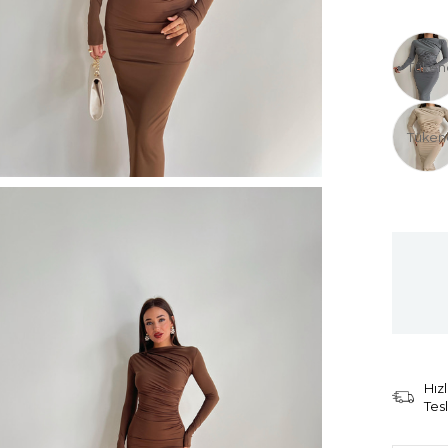
Tüken
Tüken
Hızl
Tes