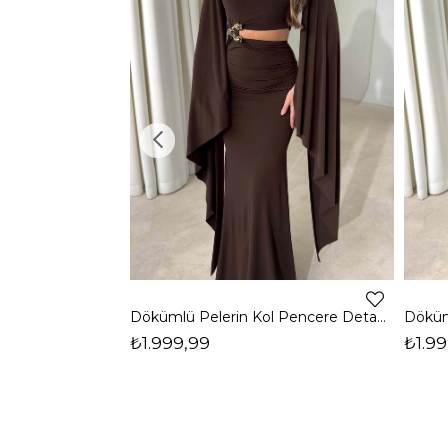
Dökümlü Pelerin Kol Pencere Detaylı Maxi Kahverengi Arlev Kadın Elbise 26Y511
₺1.999,99
₺1.99