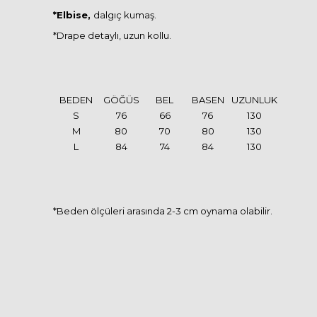
*Elbise,
dalgıç kumaş.
*Drape detaylı, uzun kollu.
BEDEN
GÖĞÜS
BEL
BASEN
UZUNLUK
S
76
66
76
130
M
80
70
80
130
L
84
74
84
130
*Beden ölçüleri arasında 2-3 cm oynama olabilir.