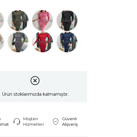
di
Tükendi
Tükendi
Tükendi
di
Tükendi
Tükendi
Tükendi
Ürün stoklarımızda kalmamıştır.
ı
Müşteri
Güvenli
limat
Hizmetleri
Alışveriş