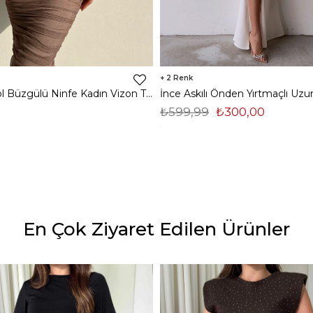
2
Midi Tek Kol Büzgülü Ninfe Kadın Vizon Tül Elbise 22K000524
₺599,99
₺300,00
En Çok Ziyaret Edilen Ürünler