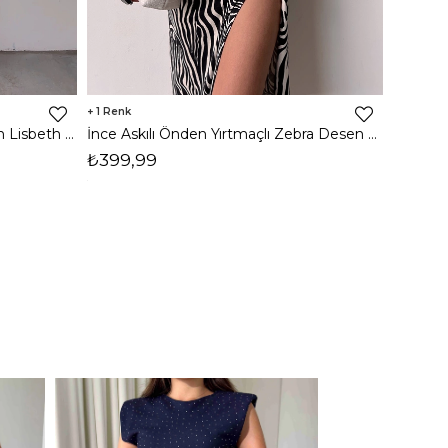
1
8
İnce Askılı Önden Yırtmaçlı Uzun Lisbeth Kadın Beyaz Elbise 22K000581
İnce Askılı Önden Yırtmaçlı Zebra Desen Citlali Kadın Renkli Elbise 22Y000068
₺399,99
₺789,
1