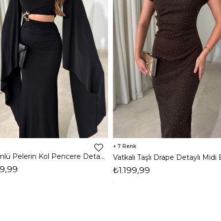
7
Dökümlü Pelerin Kol Pencere Detaylı Maxi Siyah Arlev Kadın Elbise 26Y511
9,99
₺1.199,99