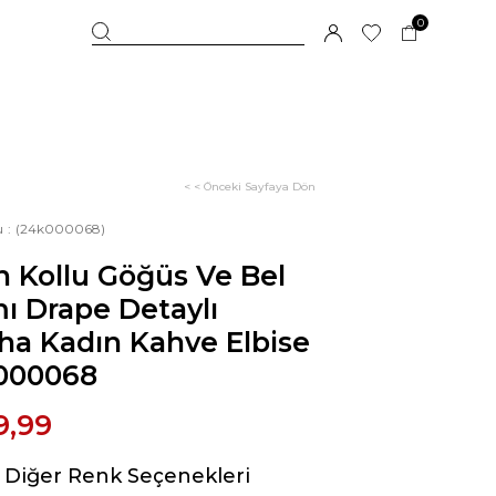
0
< < Önceki Sayfaya Dön
u
(24k000068)
 Kollu Göğüs Ve Bel
ı Drape Detaylı
ha Kadın Kahve Elbise
000068
9,99
Diğer Renk Seçenekleri