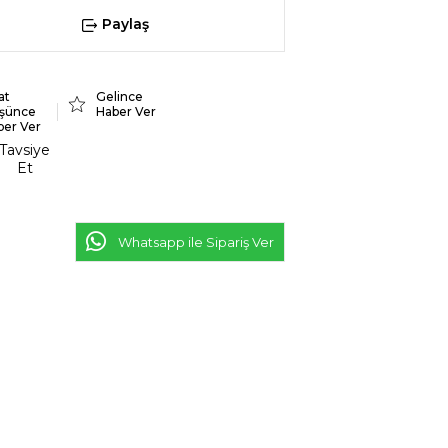
Paylaş
at
Gelince
şünce
Haber Ver
ber Ver
Tavsiye
Et
Whatsapp ile Sipariş Ver