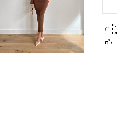
Fiy
Dü
Ha