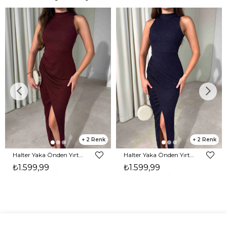
2
2
Halter Yaka Önden Yırtmaçlı Midi Boy Bordo Hasre Kadın Elbise 26Y502
Halter Yaka Önden Yırtmaçlı Midi Boy Lacivert Hasre Kadın Elbise 26Y502
₺1.599,99
₺1.599,99