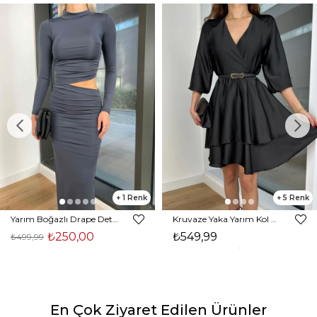
1
5
Yarım Boğazlı Drape Detaylı Beli Pencere Detaylı Andriel Kadın Füme Elbise 24k205
Kruvaze Yaka Yarım Kol Eteği Volanlı Kadın Siyah Saten Mini Elbise 24Y300
₺250,00
₺549,99
₺499,99
En Çok Ziyaret Edilen Ürünler