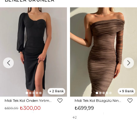
2
9
Midi Tek Kol Önden Yırtmaçlı Akira Kadın Siyah Elbise 22K000228
Midi Tek Kol Büzgülü Ninfe Kadın Vizon Tül Elbise 22K000524
₺300,00
₺699,99
₺599,99
2