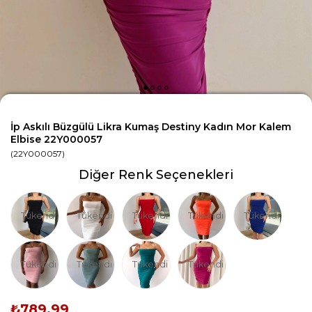
İp Askılı Büzgülü Likra Kumaş Destiny Kadın Mor Kalem
Elbise 22Y000057
(22Y000057)
Diğer Renk Seçenekleri
Tükendi
Tükendi
Tükendi
Tükendi
Tükendi
Tükendi
Tükendi
Tükendi
Tükendi
₺789,99