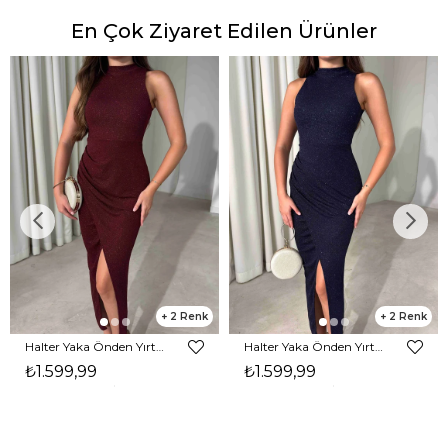
En Çok Ziyaret Edilen Ürünler
2
2
Halter Yaka Önden Yırtmaçlı Midi Boy Bordo Hasre Kadın Elbise 26Y502
Halter Yaka Önden Yırtmaçlı Midi Boy Lacivert Hasre Kadın Elbise 26Y502
₺1.599,99
₺1.599,99