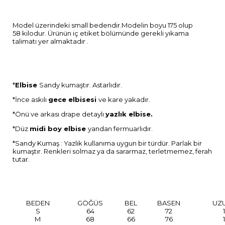
Model üzerindeki small bedendir.Modelin boyu 175 olup
58 kilodur. Ürünün iç etiket bölümünde gerekli yıkama
talimatı yer almaktadır .
*
Elbise
Sandy kumaştır. Astarlıdır.
*İnce askılı
gece elbisesi
ve kare yakadır.
*Önü ve arkası drape detaylı
yazlık elbise.
*Düz
midi boy elbise
yandan fermuarlıdır.
*Sandy Kumaş : Yazlık kullanıma uygun bir türdür. Parlak bir
kumaştır. Renkleri solmaz ya da sararmaz, terletmemez, ferah
tutar.
BEDEN
GÖĞÜS
BEL
BASEN
UZ
S
64
62
72
M
68
66
76