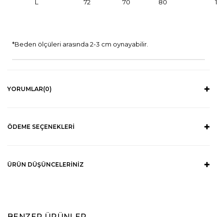
L
72
70
80
*Beden ölçüleri arasında 2-3 cm oynayabilir.
YORUMLAR
(0)
ÖDEME SEÇENEKLERI
ÜRÜN DÜŞÜNCELERINIZ
BENZER ÜRÜNLER