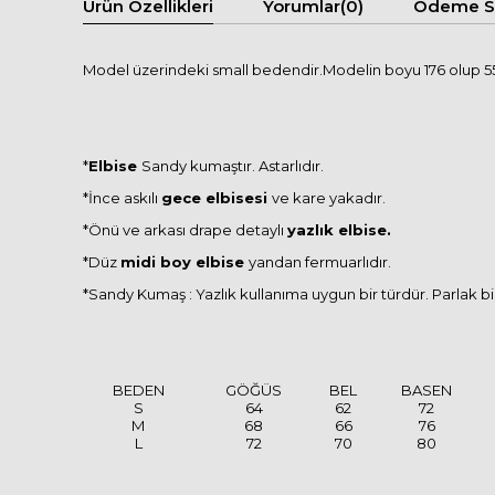
Ürün Özellikleri
Yorumlar
(0)
Ödeme Se
Model üzerindeki small bedendir.Modelin boyu 176 olup 55 
*
Elbise
Sandy kumaştır. Astarlıdır.
*İnce askılı
gece elbisesi
ve kare yakadır.
*Önü ve arkası drape detaylı
yazlık elbise.
*Düz
midi boy elbise
yandan fermuarlıdır.
*Sandy Kumaş : Yazlık kullanıma uygun bir türdür. Parlak b
BEDEN
GÖĞÜS
BEL
BASEN
S
64
62
72
M
68
66
76
L
72
70
80