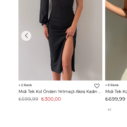
2
9
Midi Tek Kol Önden Yırtmaçlı Akira Kadın Siyah Elbise 22K000228
₺599,99
₺300,00
₺699,99
2