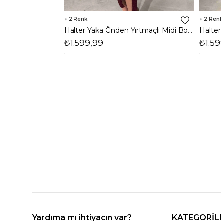
2
2
Halter Yaka Önden Yırtmaçlı Midi Boy Bordo Hasre Kadın Elbise 26Y502
₺1.599,99
₺1.59
Yardıma mı ihtiyacın var?
KATEGORİL