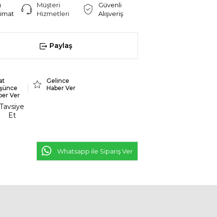
ı
Müşteri
Güvenli
limat
Hizmetleri
Alışveriş
Paylaş
at
Gelince
şünce
Haber Ver
ber Ver
Tavsiye
Et
Whatsapp ile Sipariş Ver