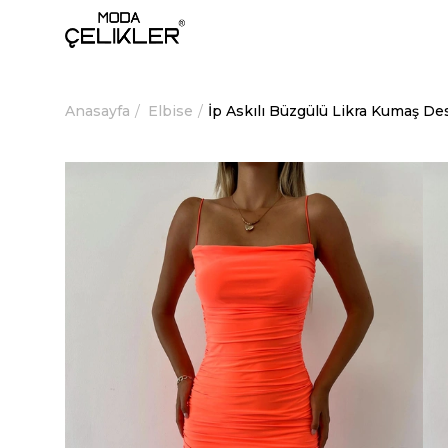
Anasayfa
Elbise
İp Askılı Büzgülü Likra Kumaş D