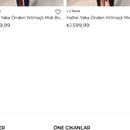
2
Halter Yaka Önden Yırtmaçlı Midi Boy Lacivert Hasre Kadın Elbise 26Y502
9,99
₺1.599,99
ER
ÖNE ÇIKANLAR