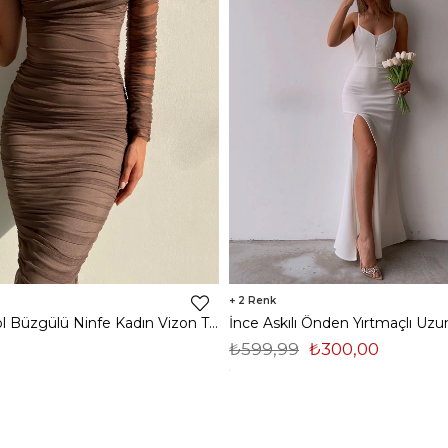
2
Midi Tek Kol Büzgülü Ninfe Kadın Vizon Tül Elbise 22K000524
₺599,99
₺300,00