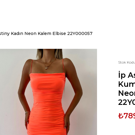
estiny Kadın Neon Kalem Elbise 22Y000057
Stok Kod
İp A
Kum
Neo
22Y
₺78