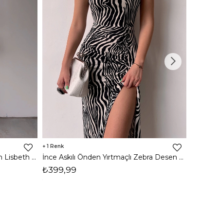
1
8
İnce Askılı Önden Yırtmaçlı Uzun Lisbeth Kadın Beyaz Elbise 22K000581
İnce Askılı Önden Yırtmaçlı Zebra Desen Citlali Kadın Renkli Elbise 22Y000068
₺399,99
₺789,
1