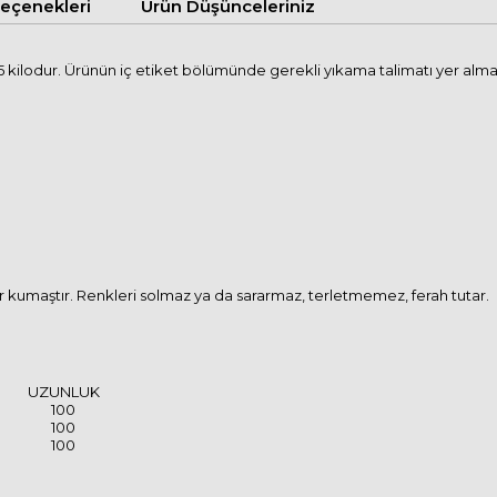
çenekleri
Ürün Düşünceleriniz
kilodur. Ürünün iç etiket bölümünde gerekli yıkama talimatı yer almak
ir kumaştır. Renkleri solmaz ya da sararmaz, terletmemez, ferah tutar.
UZUNLUK
100
100
100