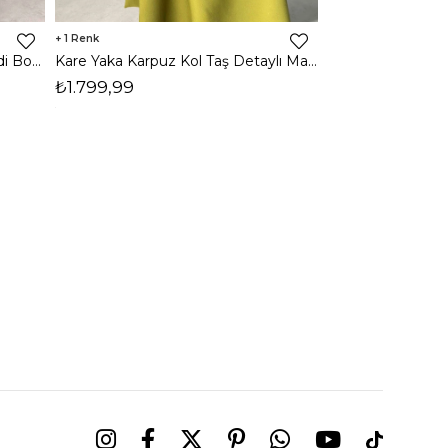
1
1
Halter Yaka Önden Yırtmaçlı Midi Boy Kahverengi Hasre Kadın Elbise 26Y502
Kare Yaka Karpuz Kol Taş Detaylı Maxi Yağ Yeşili Civo Kadın Elbise 206Y501
₺1.799,99
₺1.799,99