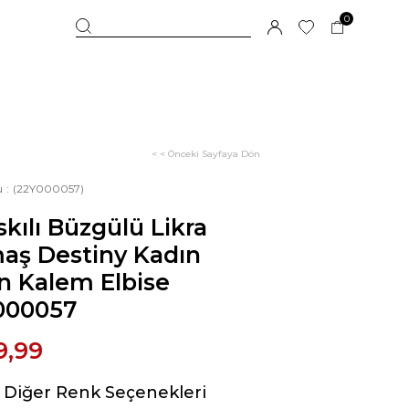
0
< < Önceki Sayfaya Dön
u
(22Y000057)
skılı Büzgülü Likra
aş Destiny Kadın
n Kalem Elbise
000057
9,99
Diğer Renk Seçenekleri