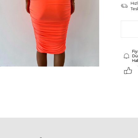
Hızl
Tes
Fiy
Dü
Ha