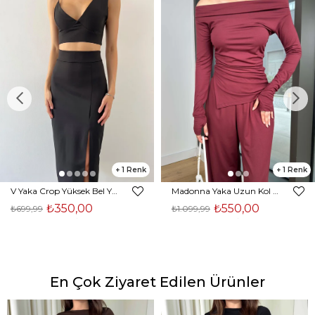
1
1
V Yaka Crop Yüksek Bel Yırtmaçlı Midi Etek Duarte Kadın Siyah İkili Takım 23Y000561
Madonna Yaka Uzun Kol Bluz Yüksek Bel Bol Paça Pantolon Börd Bordo Kadın Takım 25Y140
₺350,00
₺550,00
₺699,99
₺1.099,99
En Çok Ziyaret Edilen Ürünler