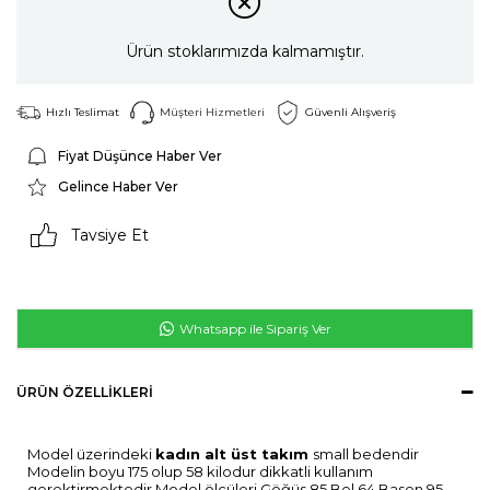
Ürün stoklarımızda kalmamıştır.
Hızlı Teslimat
Müşteri Hizmetleri
Güvenli Alışveriş
Fiyat Düşünce Haber Ver
Gelince Haber Ver
Tavsiye Et
Whatsapp ile Sipariş Ver
ÜRÜN ÖZELLIKLERI
Model üzerindeki
kadın alt üst takım
small bedendir
Modelin boyu 175 olup 58 kilodur dikkatli kullanım
gerektirmektedir Model ölçüleri Göğüs 85 Bel 64 Basen 95