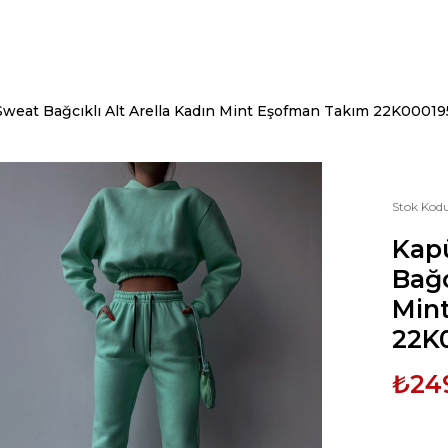
weat Bağcıklı Alt Arella Kadın Mint Eşofman Takım 22K00019
Stok Kod
Kap
Bağc
Min
22K
₺24