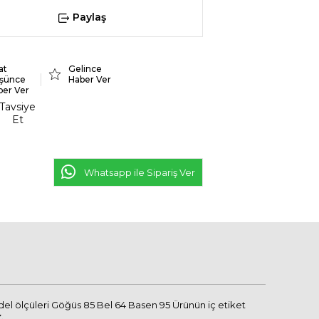
Paylaş
at
Gelince
şünce
Haber Ver
ber Ver
Tavsiye
Et
Whatsapp ile Sipariş Ver
el ölçüleri Göğüs 85 Bel 64 Basen 95 Ürünün iç etiket
.