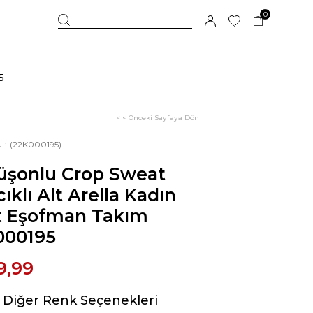
0
5
< < Önceki Sayfaya Dön
u
(22K000195)
üşonlu Crop Sweat
ıklı Alt Arella Kadın
t Eşofman Takım
000195
9,99
Diğer Renk Seçenekleri