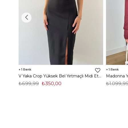
1
1
V Yaka Crop Yüksek Bel Yırtmaçlı Midi Etek Duarte Kadın Siyah İkili Takım 23Y000561
₺699,99
₺350,00
₺1.099,9