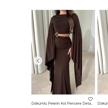
Dökümlü Pelerin Kol Pencere Detaylı Maxi Kahverengi Arlev Kadın Elbise 26Y511