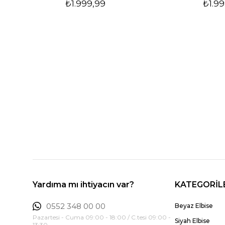
₺1.999,99
₺1.99
Yardıma mı ihtiyacın var?
KATEGORİL
0552 348 00 00
Beyaz Elbise
Pazartesi - Cuma 09:00 - 18:00 / C.tesi 09:00 -
Siyah Elbise
13:30