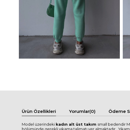
Ürün Özellikleri
Yorumlar
(0)
Ödeme Se
Model üzerindeki
kadın alt üst takım
small bedendir Mo
bölümünde gerekli yıkama talimatı yer almaktadır . Yıkama tal