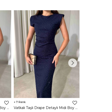
7
3
Vatkalı Taşlı Drape Detaylı Midi Boy Kahverengi Jesep Kadın Elbise 26Y282
Vatkalı Taşlı Drape Detaylı Midi Boy Lacivert Jesep Kadın Elbise 26Y282