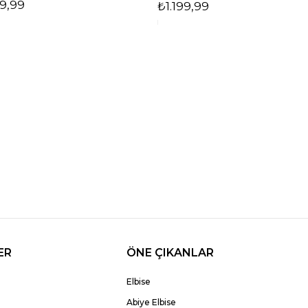
9,99
₺1.199,99
ER
ÖNE ÇIKANLAR
Elbise
Abiye Elbise