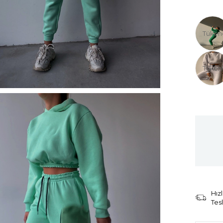
Tüken
Tüken
Hızl
Tes