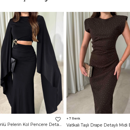
7
Dökümlü Pelerin Kol Pencere Detaylı Maxi Siyah Arlev Kadın Elbise 26Y511