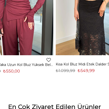
Madonna Yaka Uzun Kol Bluz Yüksek Bel Bol Paça Pantolon Börd Bordo Kadın Takım 25Y140
₺1.099,99
₺549,99
9
₺550,00
En Çok Ziyaret Edilen Ürünler