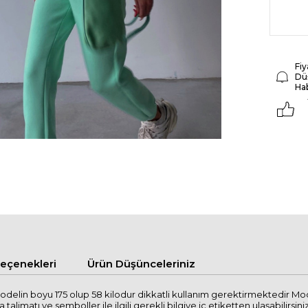
Fiy
Dü
Ha
çenekleri
Ürün Düşünceleriniz
delin boyu 175 olup 58 kilodur dikkatli kullanım gerektirmektedir Mod
imatı ve semboller ile ilgili gerekli bilgiye iç etiketten ulaşabilirsiniz