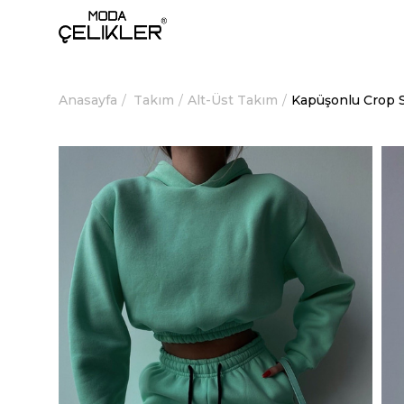
Anasayfa
Takım
Alt-Üst Takım
Kapüşonlu Crop S