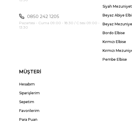
Siyah Mezuniyet 
Beyaz Abiye Elb
0850 242 1205
Pazartesi - Cuma 09:00 - 18:30 / C.tesi 09:00 -
Beyaz Mezuniyet
13:30
Bordo Elbise
Kırmızı Elbise
Kırmızı Mezuniye
Pembe Elbise
MÜŞTERİ
Hesabım
Siparişlerim
Sepetim
Favorilerim
Para Puan