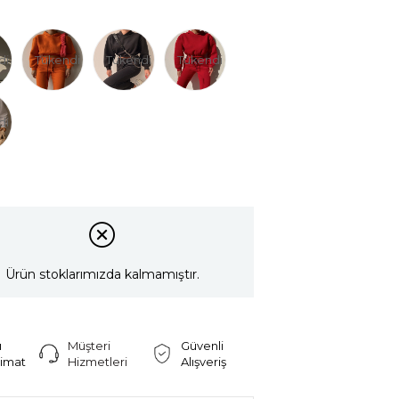
di
Tükendi
Tükendi
Tükendi
di
Ürün stoklarımızda kalmamıştır.
ı
Müşteri
Güvenli
limat
Hizmetleri
Alışveriş