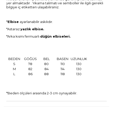
yer almaktadır . Yıkama talimatı ve semboller ile ilgili gerekli
bilgiye iç etiketten ulaşabilirsiniz.
*
Elbise
ayarlanabilir askılıdır.
*Astarsız
yazlık elbise.
*Arka kısmı fermuarlı
düğün elbiseleri.
BEDEN
GÖĞÜS
BEL
BASEN
UZUNLUK
S
78
80
110
130
M
82
84
114
130
L
86
88
118
130
*Beden ölçüleri arasında 2-3 cm oynayabilir.