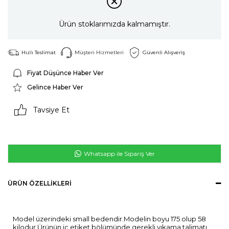
Ürün stoklarımızda kalmamıştır.
Hızlı Teslimat
Müşteri Hizmetleri
Güvenli Alışveriş
Fiyat Düşünce Haber Ver
Gelince Haber Ver
Tavsiye Et
Whatsapp ile Sipariş Ver
ÜRÜN ÖZELLIKLERI
Model üzerindeki small bedendir.Modelin boyu 175 olup 58
kilodur.Ürünün iç etiket bölümünde gerekli yıkama talimatı