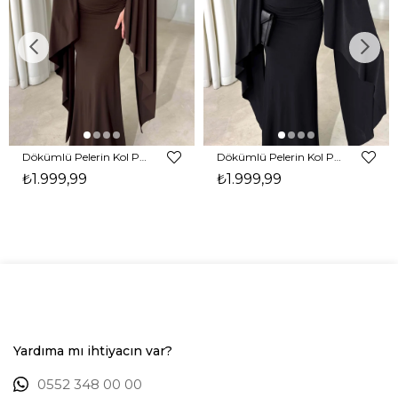
Dökümlü Pelerin Kol Pencere Detaylı Maxi Kahverengi Arlev Kadın Elbise 26Y511
Dökümlü Pelerin Kol Pencere Detaylı Maxi Siyah Arlev Kadın Elbise 26Y511
₺1.999,99
₺1.999,99
Yardıma mı ihtiyacın var?
0552 348 00 00