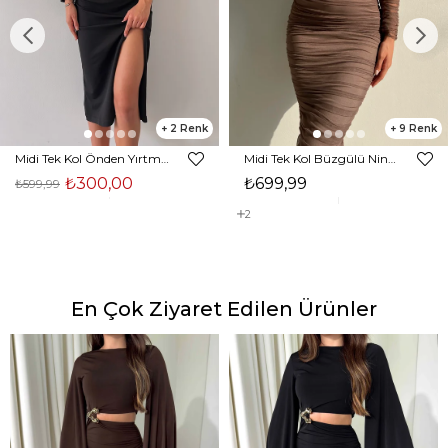
2
9
Midi Tek Kol Önden Yırtmaçlı Akira Kadın Siyah Elbise 22K000228
Midi Tek Kol Büzgülü Ninfe Kadın Vizon Tül Elbise 22K000524
₺300,00
₺699,99
₺599,99
2
En Çok Ziyaret Edilen Ürünler