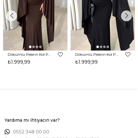
Dökümlü Pelerin Kol Pencere Detaylı Maxi Kahverengi Arlev Kadın Elbise 26Y511
Dökümlü Pelerin Kol Pencere Detaylı Maxi Siyah Arlev Kadın Elbise 26Y511
₺1.999,99
₺1.999,99
Yardıma mı ihtiyacın var?
0552 348 00 00