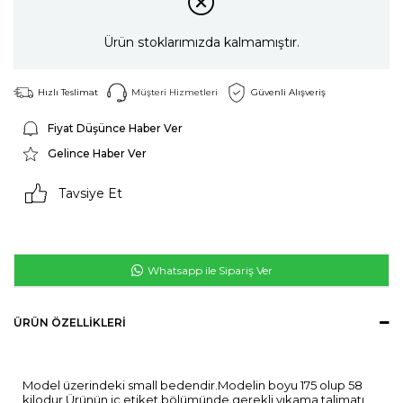
Ürün stoklarımızda kalmamıştır.
Hızlı Teslimat
Müşteri Hizmetleri
Güvenli Alışveriş
Fiyat Düşünce Haber Ver
Gelince Haber Ver
Tavsiye Et
Whatsapp ile Sipariş Ver
ÜRÜN ÖZELLIKLERI
Model üzerindeki small bedendir.Modelin boyu 175 olup 58
kilodur.Ürünün iç etiket bölümünde gerekli yıkama talimatı