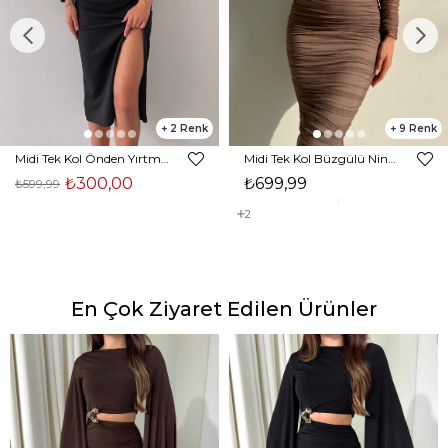
2
9
Midi Tek Kol Önden Yırtmaçlı Akira Kadın Siyah Elbise 22K000228
Midi Tek Kol Büzgülü Ninfe Kadın Vizon Tül Elbise 22K000524
₺300,00
₺699,99
₺599,99
2
En Çok Ziyaret Edilen Ürünler