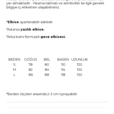
yer almaktadır . Yıkama talimatı ve semboller ile ilgili gerekli
bilgiye iç etiketten ulaşabilirsiniz.
*
Elbise
ayarlanabilir askılıdır.
*Astarsız
yazlık elbise.
*Arka kısmı fermuarlı
gece elbisesi.
BEDEN
GÖĞÜS
BEL
BASEN
UZUNLUK
S
78
80
110
130
M
82
84
114
130
L
86
88
118
130
*Beden ölçüleri arasında 2-3 cm oynayabilir.