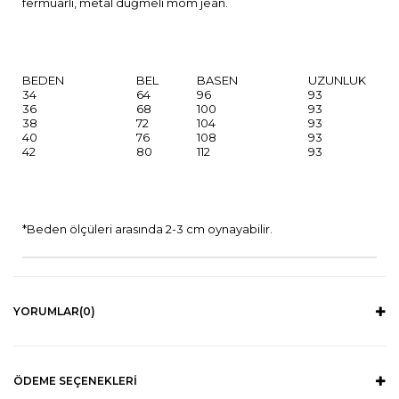
fermuarlı, metal düğmeli mom jean.
BEDEN
BEL
BASEN
UZUNLUK
34
64
96
93
36
68
100
93
38
72
104
93
40
76
108
93
42
80
112
93
*Beden ölçüleri arasında 2-3 cm oynayabilir.
YORUMLAR
(0)
ÖDEME SEÇENEKLERI