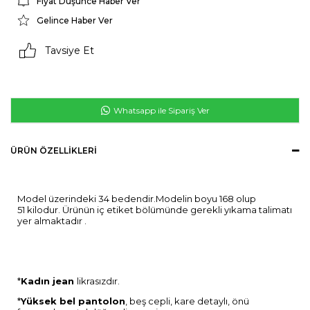
Fiyat Düşünce Haber Ver
Gelince Haber Ver
Tavsiye Et
Whatsapp ile Sipariş Ver
ÜRÜN ÖZELLIKLERI
Model üzerindeki 34 bedendir.Modelin boyu 168 olup
51 kilodur. Ürünün iç etiket bölümünde gerekli yıkama talimatı
yer almaktadır .
*
Kadın jean
likrasızdır.
*
Yüksek bel pantolon
, beş cepli, kare detaylı, önü