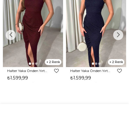
2
2
Halter Yaka Önden Yırtmaçlı Midi Boy Bordo Hasre Kadın Elbise 26Y502
Halter Yaka Önden Yırtmaçlı Midi Boy Lacivert Hasre Kadın Elbise 26Y502
₺1.599,99
₺1.599,99