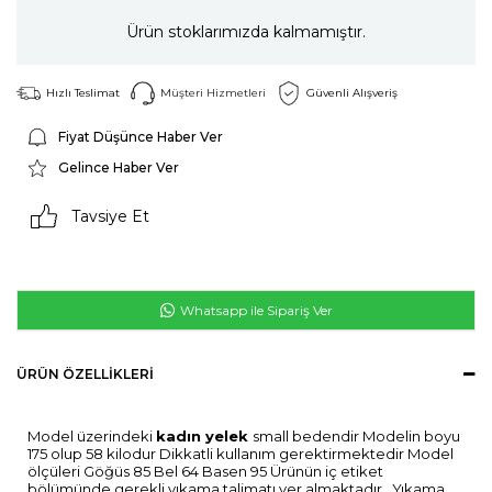
Ürün stoklarımızda kalmamıştır.
Hızlı Teslimat
Müşteri Hizmetleri
Güvenli Alışveriş
Fiyat Düşünce Haber Ver
Gelince Haber Ver
Tavsiye Et
Whatsapp ile Sipariş Ver
ÜRÜN ÖZELLIKLERI
Model üzerindeki
kadın yelek
small bedendir Modelin boyu
175 olup 58 kilodur Dikkatli kullanım gerektirmektedir Model
ölçüleri Göğüs 85 Bel 64 Basen 95 Ürünün iç etiket
bölümünde gerekli yıkama talimatı yer almaktadır . Yıkama