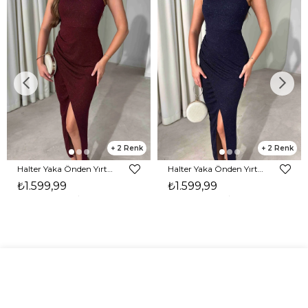
2
2
Halter Yaka Önden Yırtmaçlı Midi Boy Bordo Hasre Kadın Elbise 26Y502
Halter Yaka Önden Yırtmaçlı Midi Boy Lacivert Hasre Kadın Elbise 26Y502
₺1.599,99
₺1.599,99