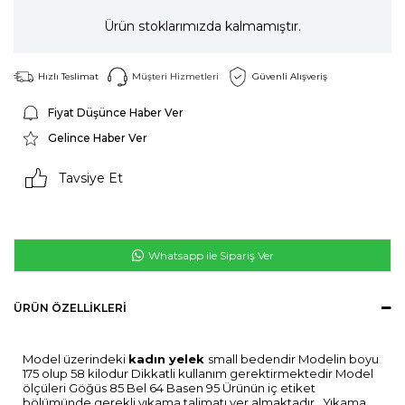
Ürün stoklarımızda kalmamıştır.
Hızlı Teslimat
Müşteri Hizmetleri
Güvenli Alışveriş
Fiyat Düşünce Haber Ver
Gelince Haber Ver
Tavsiye Et
Whatsapp ile Sipariş Ver
ÜRÜN ÖZELLIKLERI
Model üzerindeki
kadın yelek
small bedendir Modelin boyu
175 olup 58 kilodur Dikkatli kullanım gerektirmektedir Model
ölçüleri Göğüs 85 Bel 64 Basen 95 Ürünün iç etiket
bölümünde gerekli yıkama talimatı yer almaktadır . Yıkama