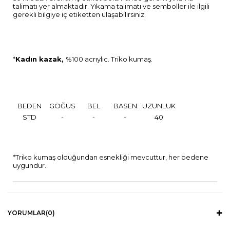
talimatı yer almaktadır. Yıkama talimatı ve semboller ile ilgili
gerekli bilgiye iç etiketten ulaşabilirsiniz.
*
Kadın kazak,
%100 acrıylıc. Triko kumaş.
BEDEN
GÖĞÜS
BEL
BASEN
UZUNLUK
STD
-
-
-
40
*Triko kumaş olduğundan esnekliği mevcuttur, her bedene
uygundur.
YORUMLAR
(0)