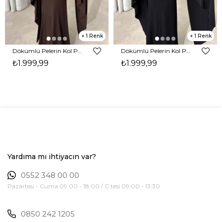
1
1
Dökümlü Pelerin Kol Pencere Detaylı Maxi Kahverengi Arlev Kadın Elbise 26Y511
Dökümlü Pelerin Kol Pencere Detaylı Maxi Siyah Arlev Kadın Elbise 26Y511
₺1.999,99
₺1.999,99
Yardıma mı ihtiyacın var?
0552 348 00 00
Pazartesi - Cuma 09:00 - 18:00 / C.tesi 09:00 - 13:30
0850 242 1205