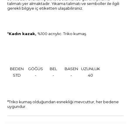
talimatı yer almaktadır. Yıkama talimatı ve semboller ile ilgili
gerekli bilgiye iç etiketten ulaşabilirsiniz.
*
Kadın kazak,
%100 acrıylıc. Triko kumaş.
BEDEN
GÖĞÜS
BEL
BASEN
UZUNLUK
STD
-
-
-
40
*Triko kumaş olduğundan esnekliği mevcuttur, her bedene
uygundur.