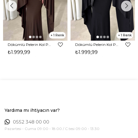
1
1
Dökümlü Pelerin Kol Pencere Detaylı Maxi Kahverengi Arlev Kadın Elbise 26Y511
Dökümlü Pelerin Kol Pencere Detaylı Maxi Siyah Arlev Kadın Elbise 26Y511
₺1.999,99
₺1.999,99
Yardıma mı ihtiyacın var?
0552 348 00 00
Pazartesi - Cuma 09:00 - 18:00 / C.tesi 09:00 - 13:30